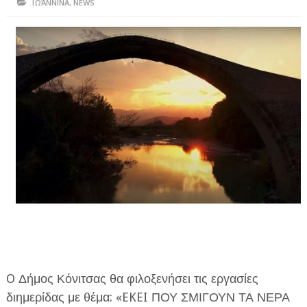
ΙΩΆΝΝΙΝΑ
,
NEWS
ΗΠΕΙΡΟΣ
ΠΡΕΒΕΖΑ
ΑΡΤΑ
ΙΩΑΝΝΙΝΑ
ΘΕΣΠΡΩΤΙΑ
ΙΟΝΙΑ ΝΗΣΙΑ
ΚΑΙ ΕΛΛΑΔΑ
ΥΓΕΙΑ-ΟΜΟΡΦΙΑ
ΠΟΛΙΤΙΣΜΟΣ
ΠΕΡΙΒΑΛΛΟΝ
O Δήμος Κόνιτσας θα φιλοξενήσει τις εργασίες
ΤΕΧΝΟΛΟΓΙΑ
διημερίδας με θέμα: «EKEI ΠΟΥ ΣΜΙΓΟΥΝ ΤΑ ΝΕΡΑ
ΔΙΕΘΝΗ