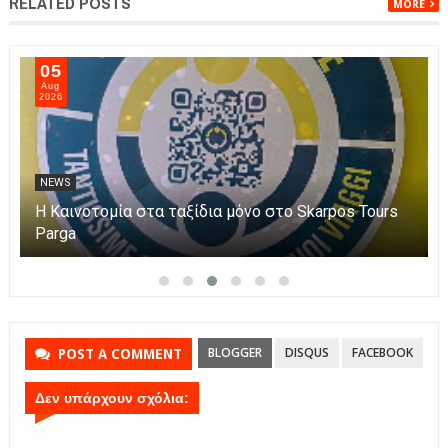
RELATED POSTS
MORE
05
Aug
2026
NEWS
Η Καινοτομία στα ταξίδια μόνο στο Skarpos Tours
Parga
BLOGGER
DISQUS
FACEBOOK
POST A COMMENT
Δεν υπάρχουν σχόλια: