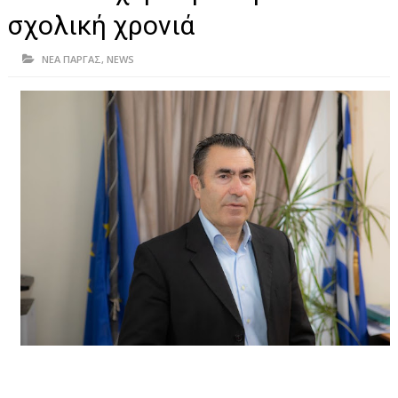
ΗΠΕΙΡΟΣ
σχολική χρονιά
ΠΡΕΒΕΖΑ
ΝΕΑ ΠΑΡΓΑΣ
,
NEWS
ΑΡΤΑ
ΙΩΑΝΝΙΝΑ
ΘΕΣΠΡΩΤΙΑ
ΙΟΝΙΑ ΝΗΣΙΑ
ΚΑΙ ΕΛΛΑΔΑ
ΥΓΕΙΑ-ΟΜΟΡΦΙΑ
ΠΟΛΙΤΙΣΜΟΣ
ΠΕΡΙΒΑΛΛΟΝ
ΤΕΧΝΟΛΟΓΙΑ
ΔΙΕΘΝΗ