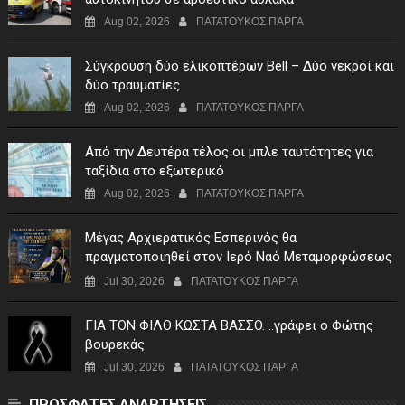
Aug 02, 2026
ΠΑΤΑΤΟΥΚΟΣ ΠΑΡΓΑ
Σύγκρουση δύο ελικοπτέρων Bell – Δύο νεκροί και
δύο τραυματίες
Aug 02, 2026
ΠΑΤΑΤΟΥΚΟΣ ΠΑΡΓΑ
Από την Δευτέρα τέλος οι μπλε ταυτότητες για
ταξίδια στο εξωτερικό
Aug 02, 2026
ΠΑΤΑΤΟΥΚΟΣ ΠΑΡΓΑ
Μέγας Αρχιερατικός Εσπερινός θα
πραγματοποιηθεί στον Ιερό Ναό Μεταμορφώσεως
του Σωτήρος Σταυροχωρίου στης 5 Αυγούστου
Jul 30, 2026
ΠΑΤΑΤΟΥΚΟΣ ΠΑΡΓΑ
ΓIA TON ΦIΛO KΩΣTA BAΣΣO. ..γράφει ο Φώτης
βουρεκάς
Jul 30, 2026
ΠΑΤΑΤΟΥΚΟΣ ΠΑΡΓΑ
ΠΡΟΣΦΑΤΕΣ ΑΝΑΡΤΗΣΕΙΣ