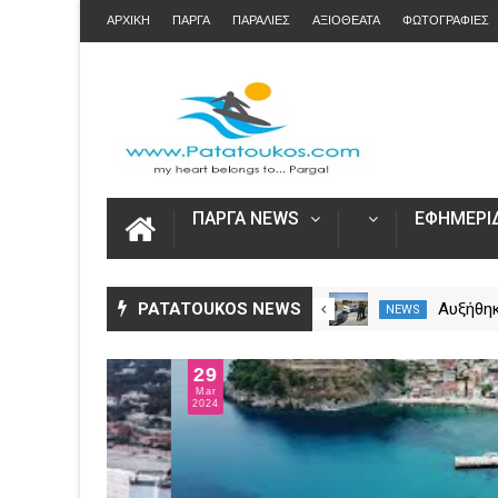
ΑΡΧΙΚΗ
ΠΑΡΓΑ
ΠΑΡΑΛΙΕΣ
ΑΞΙΟΘΕΑΤΑ
ΦΩΤΟΓΡΑΦΙΕΣ
ΠΑΡΓΑ NEWS
ΕΦΗΜΕΡΙΔ
Η Καινοτομία στα ταξίδια μόνο
PATATOUKOS NEWS
Άνοιξε
NEWS
NEWS
στο Skarpos Tours Parga
για τις
2026 – 
02
Ενιαία 
Apr
2024