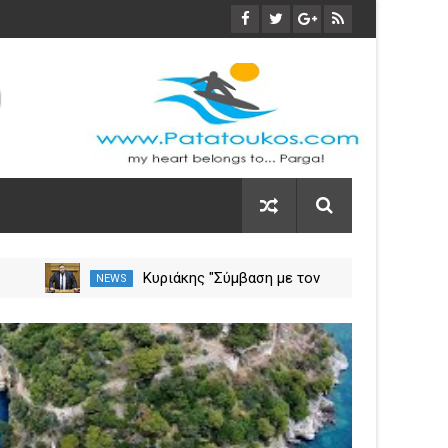
οι
Φωτιά στη Νέα Σαμψούντα
NEWS
NEW
ύλιο
Πρέβεζας – Στην κατάσβεση
σεις
επίγειες και εναέριες
29
δυνάμεις
Mar
2024