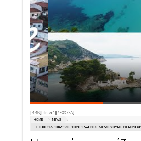
[ΒΒΒ][slider1][#E0378A]
HOME
NEWS
Η ΕΦΟΡΊΑ ΓΟΝΑΤΊΖΕΙ ΤΟΥΣ ΈΛΛΗΝΕΣ: ΔΟΥΛΕΎΟΥΜΕ ΤΟ ΜΙΣΌ Χ