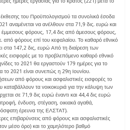
τερες ημέρες εργασίας για το κράτος (221) μετά το
ς έκθεσης του Προϋπολογισμού τα συνολικά έσοδα
21 αναμένεται να ανέλθουν στα 71,9 δις. ευρώ και
ό έμμεσους φόρους, 17,4 δις από άμεσους φόρους,
κ. από φόρους επί του κεφαλαίου. Το καθαρό εθνικό
ι στα 147,2 δις, ευρώ Από τη διαίρεση των
κές εισφορές με το προβλεπόμενο καθαρό εθνικό
ηνίδες το 2021 θα εργαστούν 179 ημέρες για το
 το 2021 είναι συνεπώς η 29η Ιουνίου.
ήσεων από φόρους και ασφαλιστικές εισφορές το
υ καταβάλλουν τα νοικοκυριά για την κάλυψη των
εται σε 71,9 δις ευρώ έναντι και 44,4 δις ευρώ
ατροφή, ένδυση, στέγαση, οικιακά αγαθά,
ρόσφατη έρευνα της ΕΛΣΤΑΤ).
ερες επιβαρύνσεις από φόρους και ασφαλιστικές
τον μέσο όρο) και το χαμηλότερο βαθμό