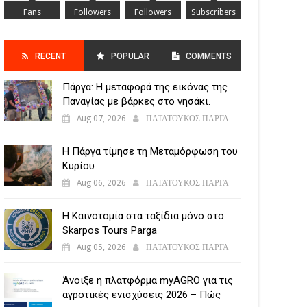
Fans
Followers
Followers
Subscribers
RECENT
POPULAR
COMMENTS
Πάργα: Η μεταφορά της εικόνας της
POSTS
Παναγίας με βάρκες στο νησάκι.
Aug 07, 2026
ΠΑΤΑΤΟΥΚΟΣ ΠΑΡΓΑ
Η Πάργα τίμησε τη Μεταμόρφωση του
Κυρίου
Aug 06, 2026
ΠΑΤΑΤΟΥΚΟΣ ΠΑΡΓΑ
Η Καινοτομία στα ταξίδια μόνο στο
Skarpos Tours Parga
Aug 05, 2026
ΠΑΤΑΤΟΥΚΟΣ ΠΑΡΓΑ
Άνοιξε η πλατφόρμα myAGRO για τις
αγροτικές ενισχύσεις 2026 – Πώς