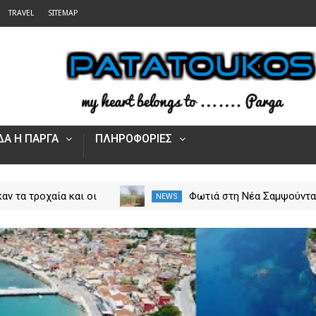
TRAVEL
SITEMAP
Α Η ΠΑΡΓΑ
ΠΛΗΡΟΦΟΡΙΕΣ
 η πλατφόρμα myAGRO
Αυξήθηκαν τα τροχαία και 
NEWS
 αγροτικές ενισχύσεις
νεκροί στην Ήπειρο τον Ιο
Πώς υποβάλλεται η
– Πάνω από 5.500 παραβά
Αίτηση Ενίσχυσης