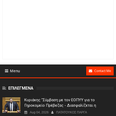
Menu
Contact Me
ΕΠΙΛΕΓΜΕΝΑ
Κυριάκης "Σύμβαση με τον ΕΟΠΥΥ για το
Γηροκομείο Πρέβεζας - Διασφαλίζεται η
χρηματοδότηση της λειτουργίας του"
Aug 04, 2026
ΠΑΤΑΤΟΥΚΟΣ ΠΑΡΓΑ