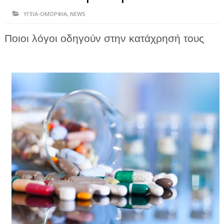
ΗΠΕΙΡΟΣ
ΥΓΕΙΑ-ΟΜΟΡΦΙΑ
,
NEWS
ΠΡΕΒΕΖΑ
Ποιοι λόγοι οδηγούν στην κατάχρησή τους
ΑΡΤΑ
ΙΩΑΝΝΙΝΑ
ΘΕΣΠΡΩΤΙΑ
ΙΟΝΙΑ ΝΗΣΙΑ
ΚΑΙ ΕΛΛΑΔΑ
ΥΓΕΙΑ-ΟΜΟΡΦΙΑ
ΠΟΛΙΤΙΣΜΟΣ
ΠΕΡΙΒΑΛΛΟΝ
ΤΕΧΝΟΛΟΓΙΑ
ΔΙΕΘΝΗ