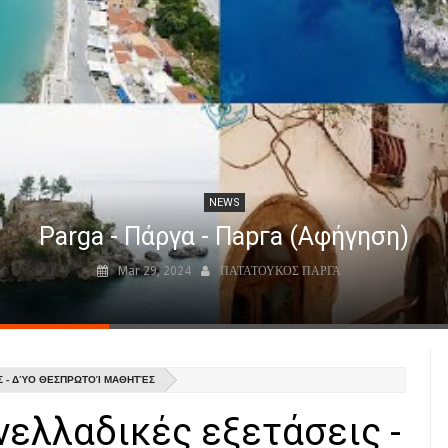
NEWS
Venetian Castle of Parga (FPV shots)
Apr 02, 2024
ΠΑΤΑΤΟΥΚΟΣ ΠΑΡΓΑ
Σ - ΔΎΟ ΘΕΣΠΡΩΤΟΊ ΜΑΘΗΤΈΣ
ελλαδικές εξετάσεις -