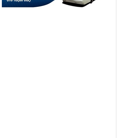
05
Aug
6
2026
WS
NEWS
αινοτομία στα ταξίδια
Άνοιξε η πλατφόρμα
ο στο Skarpos Tours
myAGRO για τις αγροτικές