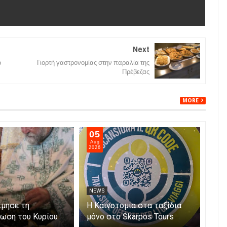
Next
ρ
Γιορτή γαστρονομίας στην παραλία της
Πρέβεζας
MORE
06
05
Aug
Aug
2026
202
NEWS
NE
μεταφορά της
Η Πάργα τίμησε τη
Η Κ
ης Παναγίας με
Μεταμόρφωση του Κυρίου
μόν