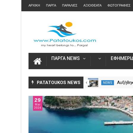
ΑΡΧΙΚΗ
ΠΑΡΓΑ
ΠΑΡΑΛΙΕΣ
ΑΞΙΟΘΕΑΤΑ
ΦΩΤΟΓΡΑΦΙΕΣ
ΠΑΡΓΑ NEWS
ΕΦΗΜΕΡΙΔ
Η Καινοτομία στα ταξίδια μόνο
PATATOUKOS NEWS
Άνοιξε
NEWS
NEWS
στο Skarpos Tours Parga
για τις
2026 – 
02
Ενιαία 
Apr
2024