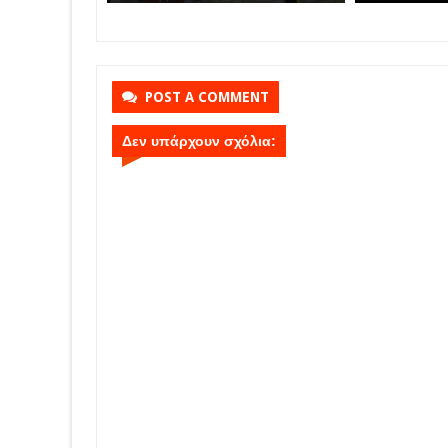
ό 5.500
κατάσβεση επίγειες και
βάρκες στ
εναέριες δυνάμεις
POST A COMMENT
Δεν υπάρχουν σχόλια: