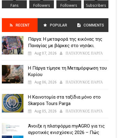
Fans
Followers
Followers
Subscribers
RECENT
POPULAR
COMMENTS
Πάργα: Η μεταφορά της εικόνας της
POSTS
Παναγίας με βάρκες στο νησάκι.
Aug 07, 2026
ΠΑΤΑΤΟΥΚΟΣ ΠΑΡΓΑ
Η Πάργα τίμησε τη Μεταμόρφωση του
Κυρίου
Aug 06, 2026
ΠΑΤΑΤΟΥΚΟΣ ΠΑΡΓΑ
Η Καινοτομία στα ταξίδια μόνο στο
Skarpos Tours Parga
Aug 05, 2026
ΠΑΤΑΤΟΥΚΟΣ ΠΑΡΓΑ
Άνοιξε η πλατφόρμα myAGRO για τις
αγροτικές ενισχύσεις 2026 – Πώς