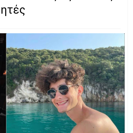
θητές