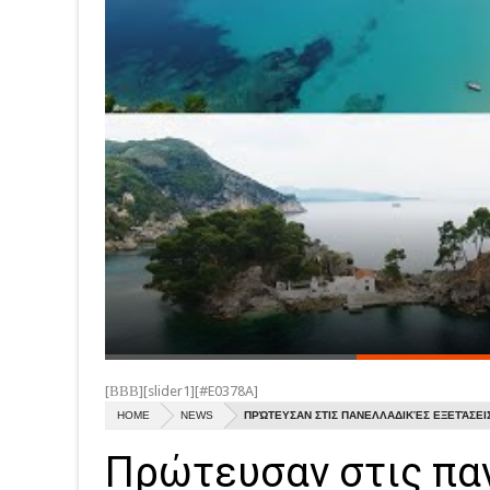
[ΒΒΒ][slider1][#E0378A]
HOME
NEWS
ΠΡΏΤΕΥΣΑΝ ΣΤΙΣ ΠΑΝΕΛΛΑΔΙΚΈΣ ΕΞΕΤΆΣΕΙ
Πρώτευσαν στις παν