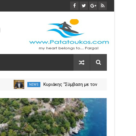
οι
Φωτιά στη Νέα Σαμψούντα
NEWS
NEW
ύλιο
Πρέβεζας – Στην κατάσβεση
σεις
επίγειες και εναέριες
29
δυνάμεις
Mar
2024