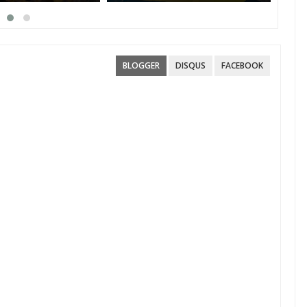
ο νησάκι.
Par
BLOGGER
DISQUS
FACEBOOK