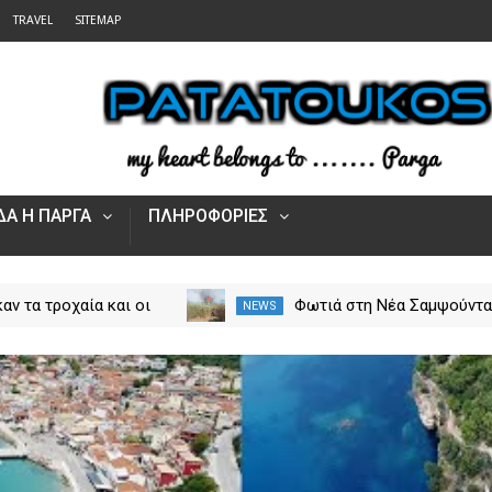
TRAVEL
SITEMAP
Α Η ΠΑΡΓΑ
ΠΛΗΡΟΦΟΡΙΕΣ
 η πλατφόρμα myAGRO
Αυξήθηκαν τα τροχαία και 
NEWS
 αγροτικές ενισχύσεις
νεκροί στην Ήπειρο τον Ιο
Πώς υποβάλλεται η
– Πάνω από 5.500 παραβά
Αίτηση Ενίσχυσης