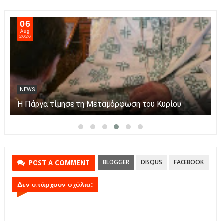
07
Aug
2026
NEWS
Πάργα: Η μεταφορά της εικόνας της Παναγίας με
βάρκες στο νησάκι.
BLOGGER
DISQUS
FACEBOOK
POST A COMMENT
Δεν υπάρχουν σχόλια: