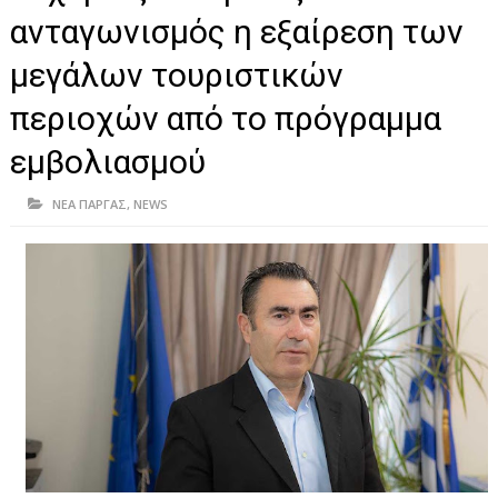
ΗΠΕΙΡΟΣ
ανταγωνισμός η εξαίρεση των
ΠΡΕΒΕΖΑ
μεγάλων τουριστικών
ΑΡΤΑ
περιοχών από το πρόγραμμα
ΙΩΑΝΝΙΝΑ
εμβολιασμού
ΘΕΣΠΡΩΤΙΑ
ΝΕΑ ΠΑΡΓΑΣ
,
NEWS
ΙΟΝΙΑ ΝΗΣΙΑ
ΚΑΙ ΕΛΛΑΔΑ
ΥΓΕΙΑ-ΟΜΟΡΦΙΑ
ΠΟΛΙΤΙΣΜΟΣ
ΠΕΡΙΒΑΛΛΟΝ
ΤΕΧΝΟΛΟΓΙΑ
ΔΙΕΘΝΗ