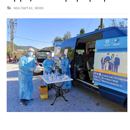
ΗΠΕΙΡΟΣ
ΝΕΑ ΠΑΡΓΑΣ
,
NEWS
ΠΡΕΒΕΖΑ
ΑΡΤΑ
ΙΩΑΝΝΙΝΑ
ΘΕΣΠΡΩΤΙΑ
ΙΟΝΙΑ ΝΗΣΙΑ
ΚΑΙ ΕΛΛΑΔΑ
ΥΓΕΙΑ-ΟΜΟΡΦΙΑ
ΠΟΛΙΤΙΣΜΟΣ
ΠΕΡΙΒΑΛΛΟΝ
ΤΕΧΝΟΛΟΓΙΑ
ΔΙΕΘΝΗ