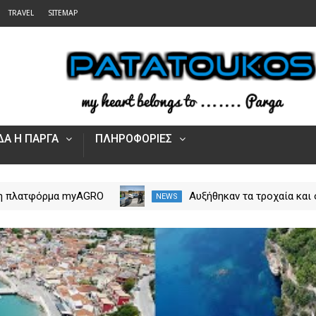
TRAVEL
SITEMAP
Α Η ΠΑΡΓΑ
ΠΛΗΡΟΦΟΡΙΕΣ
 η πλατφόρμα myAGRO
Αυξήθηκαν τα τροχαία και 
NEWS
 αγροτικές ενισχύσεις
νεκροί στην Ήπειρο τον Ιο
Πώς υποβάλλεται η
– Πάνω από 5.500 παραβά
Αίτηση Ενίσχυσης