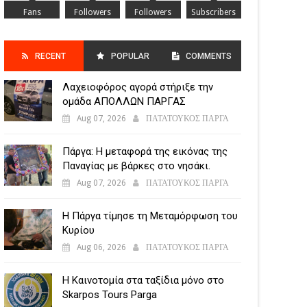
Fans
Followers
Followers
Subscribers
RECENT
POPULAR
COMMENTS
Λαχειοφόρος αγορά στήριξε την
POSTS
ομάδα ΑΠΟΛΛΩΝ ΠΑΡΓΑΣ
Aug 07, 2026
ΠΑΤΑΤΟΥΚΟΣ ΠΑΡΓΑ
Πάργα: Η μεταφορά της εικόνας της
Παναγίας με βάρκες στο νησάκι.
Aug 07, 2026
ΠΑΤΑΤΟΥΚΟΣ ΠΑΡΓΑ
Η Πάργα τίμησε τη Μεταμόρφωση του
Κυρίου
Aug 06, 2026
ΠΑΤΑΤΟΥΚΟΣ ΠΑΡΓΑ
Η Καινοτομία στα ταξίδια μόνο στο
Skarpos Tours Parga