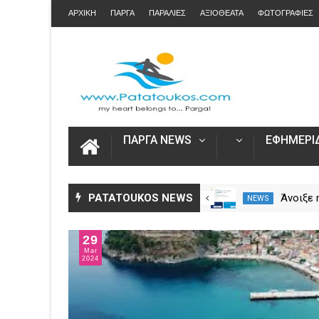
ΑΡΧΙΚΗ
ΠΑΡΓΑ
ΠΑΡΑΛΙΕΣ
ΑΞΙΟΘΕΑΤΑ
ΦΩΤΟΓΡΑΦΙΕΣ
ΠΑΡΓΑ NEWS
ΕΦΗΜΕΡΙΔ
Η Καινοτομία στα ταξίδια μόνο
PATATOUKOS NEWS
Άνοιξε
NEWS
NEWS
στο Skarpos Tours Parga
για τις
2026 – 
29
Ενιαία 
Mar
2024