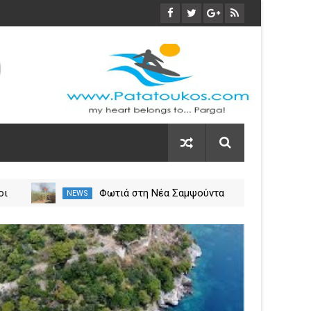
οι
Φωτιά στη Νέα Σαμψούντα
NEWS
NEW
ύλιο
Πρέβεζας – Στην κατάσβεση
σεις
επίγειες και εναέριες
03
δυνάμεις
Nov
2023