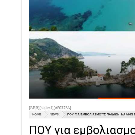
[ΒΒΒ][slider1][#E0378A]
HOME
NEWS
ΠΟΥ ΓΙΑ ΕΜΒΟΛΙΑΣΜΟΎΣ ΠΑΙΔΙΏΝ: ΝΑ ΜΗΝ
ΠΟΥ για εμβολιασμο