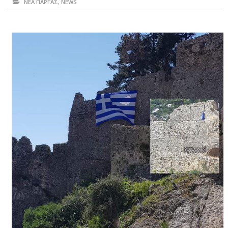
ΝΕΑ ΠΑΡΓΑΣ
,
NEWS
ΗΠΕΙΡΟΣ
ΠΡΕΒΕΖΑ
ΑΡΤΑ
ΙΩΑΝΝΙΝΑ
ΘΕΣΠΡΩΤΙΑ
ΙΟΝΙΑ ΝΗΣΙΑ
ΚΑΙ ΕΛΛΑΔΑ
ΥΓΕΙΑ-ΟΜΟΡΦΙΑ
ΠΟΛΙΤΙΣΜΟΣ
ΠΕΡΙΒΑΛΛΟΝ
ΤΕΧΝΟΛΟΓΙΑ
ΔΙΕΘΝΗ