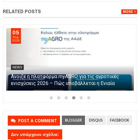
RELATED POSTS
MORE
05
Aug
2026
NEWS
Η Καινοτομία στα ταξίδια μόνο στο Skarpos Tours
Parga
BLOGGER
DISQUS
FACEBOOK
POST A COMMENT
Δεν υπάρχουν σχόλια: