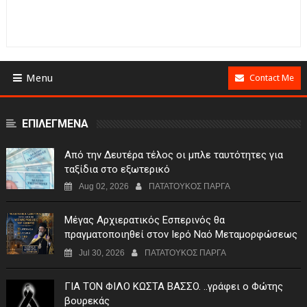
Menu
Contact Me
ΕΠΙΛΕΓΜΕΝΑ
Από την Δευτέρα τέλος οι μπλε ταυτότητες για
ταξίδια στο εξωτερικό
Aug 02, 2026
ΠΑΤΑΤΟΥΚΟΣ ΠΑΡΓΑ
Μέγας Αρχιερατικός Εσπερινός θα
πραγματοποιηθεί στον Ιερό Ναό Μεταμορφώσεως
του Σωτήρος Σταυροχωρίου στης 5 Αυγούστου
Jul 30, 2026
ΠΑΤΑΤΟΥΚΟΣ ΠΑΡΓΑ
ΓIA TON ΦIΛO KΩΣTA BAΣΣO. ..γράφει ο Φώτης
βουρεκάς