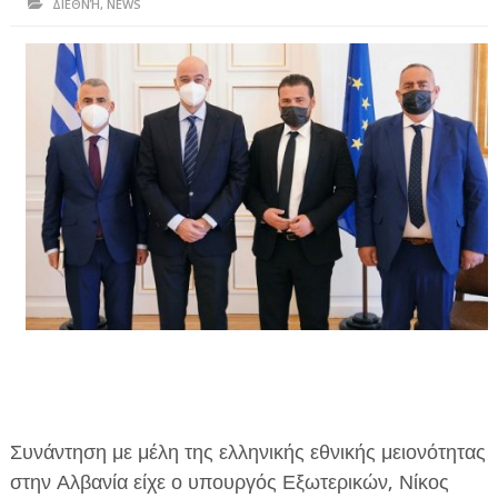
ΔΙΕΘΝΉ
,
NEWS
ΗΠΕΙΡΟΣ
ΠΡΕΒΕΖΑ
ΑΡΤΑ
ΙΩΑΝΝΙΝΑ
ΘΕΣΠΡΩΤΙΑ
ΙΟΝΙΑ ΝΗΣΙΑ
ΚΑΙ ΕΛΛΑΔΑ
ΥΓΕΙΑ-ΟΜΟΡΦΙΑ
ΠΟΛΙΤΙΣΜΟΣ
ΠΕΡΙΒΑΛΛΟΝ
Συνάντηση με μέλη της ελληνικής εθνικής μειονότητας
ΤΕΧΝΟΛΟΓΙΑ
στην Αλβανία είχε ο υπουργός Εξωτερικών, Νίκος
ΔΙΕΘΝΗ