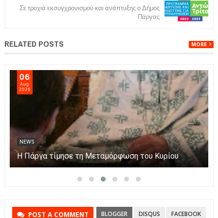
Σε τροχιά εκσυγχρονισμού και ανάπτυξης ο Δήμος
Πάργας
RELATED POSTS
MORE
06
Aug
2026
NEWS
Η Πάργα τίμησε τη Μεταμόρφωση του Κυρίου
BLOGGER
DISQUS
FACEBOOK
POST A COMMENT