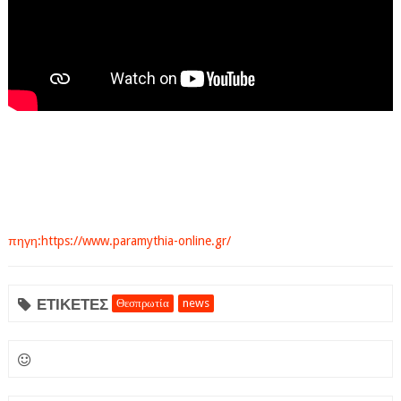
πηγη:https://www.paramythia-online.gr/
ΕΤΙΚΕΤΕΣ
Θεσπρωτία
news