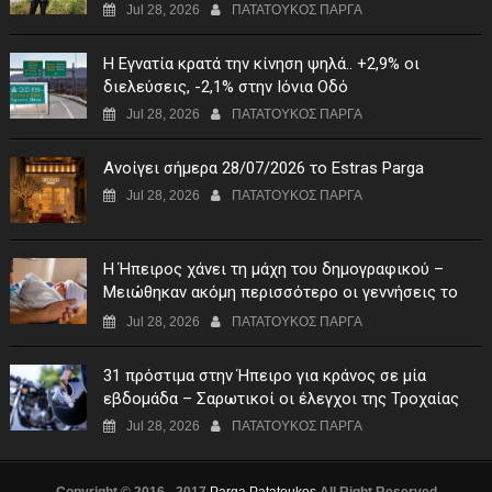
Jul 28, 2026
ΠΑΤΑΤΟΥΚΟΣ ΠΑΡΓΑ
Η Εγνατία κρατά την κίνηση ψηλά.. +2,9% οι
διελεύσεις, -2,1% στην Ιόνια Οδό
Jul 28, 2026
ΠΑΤΑΤΟΥΚΟΣ ΠΑΡΓΑ
Ανοίγει σήμερα 28/07/2026 το Estras Parga
Jul 28, 2026
ΠΑΤΑΤΟΥΚΟΣ ΠΑΡΓΑ
Η Ήπειρος χάνει τη μάχη του δημογραφικού –
Μειώθηκαν ακόμη περισσότερο οι γεννήσεις το
πρώτο τρίμηνο του 2026
Jul 28, 2026
ΠΑΤΑΤΟΥΚΟΣ ΠΑΡΓΑ
31 πρόστιμα στην Ήπειρο για κράνος σε μία
εβδομάδα – Σαρωτικοί οι έλεγχοι της Τροχαίας
Jul 28, 2026
ΠΑΤΑΤΟΥΚΟΣ ΠΑΡΓΑ
Copyright © 2016 - 2017
Parga Patatoukos
All Right Reserved