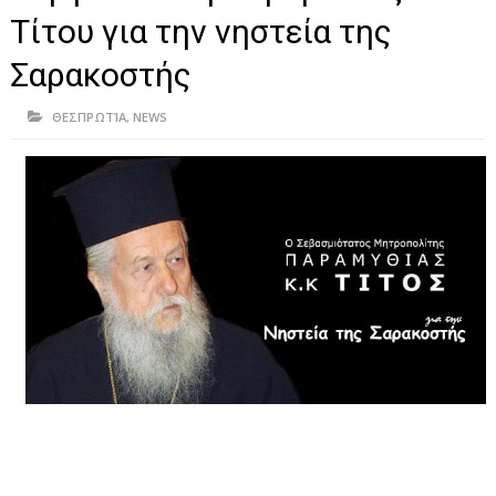
ΗΠΕΙΡΟΣ
Τίτου για την νηστεία της
ΠΡΕΒΕΖΑ
Σαρακοστής
ΑΡΤΑ
ΘΕΣΠΡΩΤΊΑ
,
NEWS
ΙΩΑΝΝΙΝΑ
ΘΕΣΠΡΩΤΙΑ
ΙΟΝΙΑ ΝΗΣΙΑ
ΚΑΙ ΕΛΛΑΔΑ
ΥΓΕΙΑ-ΟΜΟΡΦΙΑ
ΠΟΛΙΤΙΣΜΟΣ
ΠΕΡΙΒΑΛΛΟΝ
ΤΕΧΝΟΛΟΓΙΑ
ΔΙΕΘΝΗ