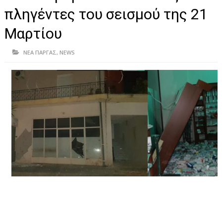
ΗΠΕΙΡΟΣ
πληγέντες του σεισμού της 21
ΠΡΕΒΕΖΑ
Μαρτίου
ΑΡΤΑ
ΝΕΑ ΠΑΡΓΑΣ
,
NEWS
ΙΩΑΝΝΙΝΑ
ΘΕΣΠΡΩΤΙΑ
ΙΟΝΙΑ ΝΗΣΙΑ
ΚΑΙ ΕΛΛΑΔΑ
ΥΓΕΙΑ-ΟΜΟΡΦΙΑ
ΠΟΛΙΤΙΣΜΟΣ
ΠΕΡΙΒΑΛΛΟΝ
ΤΕΧΝΟΛΟΓΙΑ
ΔΙΕΘΝΗ