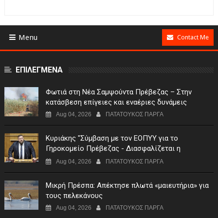
Menu
Contact Me
ΕΠΙΛΕΓΜΕΝΑ
Φωτιά στη Νέα Σαμψούντα Πρέβεζας – Στην
κατάσβεση επίγειες και εναέριες δυνάμεις
Aug 04, 2026
ΠΑΤΑΤΟΥΚΟΣ ΠΑΡΓΑ
Κυριάκης "Σύμβαση με τον ΕΟΠΥΥ για το
Γηροκομείο Πρέβεζας - Διασφαλίζεται η
χρηματοδότηση της λειτουργίας του"
Aug 04, 2026
ΠΑΤΑΤΟΥΚΟΣ ΠΑΡΓΑ
Μικρή Πρέσπα: Απέκτησε πλωτά «μαιευτήρια» για
τους πελεκάνους
Aug 04, 2026
ΠΑΤΑΤΟΥΚΟΣ ΠΑΡΓΑ