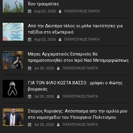
δύο τραυματίες
Aug 02, 2026
ΠΑΤΑΤΟΥΚΟΣ ΠΑΡΓΑ
Από την Δευτέρα τέλος οι μπλε ταυτότητες για
ταξίδια στο εξωτερικό
Aug 02, 2026
ΠΑΤΑΤΟΥΚΟΣ ΠΑΡΓΑ
Μέγας Αρχιερατικός Εσπερινός θα
πραγματοποιηθεί στον Ιερό Ναό Μεταμορφώσεως
του Σωτήρος Σταυροχωρίου στης 5 Αυγούστου
Jul 30, 2026
ΠΑΤΑΤΟΥΚΟΣ ΠΑΡΓΑ
ΓIA TON ΦIΛO KΩΣTA BAΣΣO. ..γράφει ο Φώτης
βουρεκάς
Jul 30, 2026
ΠΑΤΑΤΟΥΚΟΣ ΠΑΡΓΑ
Σπύρος Κυριάκης: Απόσπασμα απο την ομιλία μου
στο νομοσχεδιο του Υπουργειο Πολιτισμου
Jul 30, 2026
ΠΑΤΑΤΟΥΚΟΣ ΠΑΡΓΑ