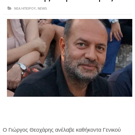
ΗΠΕΙΡΟΣ
ΝΕΑ ΗΠΕΙΡΟΥ
,
NEWS
ΠΡΕΒΕΖΑ
ΑΡΤΑ
ΙΩΑΝΝΙΝΑ
ΘΕΣΠΡΩΤΙΑ
ΙΟΝΙΑ ΝΗΣΙΑ
ΚΑΙ ΕΛΛΑΔΑ
ΥΓΕΙΑ-ΟΜΟΡΦΙΑ
ΠΟΛΙΤΙΣΜΟΣ
ΠΕΡΙΒΑΛΛΟΝ
ΤΕΧΝΟΛΟΓΙΑ
Ο Γιώργος Θεοχάρης ανέλαβε καθήκοντα Γενικού
ΔΙΕΘΝΗ