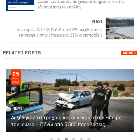
gov.gr: Ξεπέρασαν τις χίλιες οι υπηρεσίες για την
εξυπηρέτηση του πολίτη
Next
Τουρισμός 2017-2019: Κατά 45% αυξήθηκαν οι
επισκέψεις στην Ήπειρο και 21% οι εισπράξεις
RELATED POSTS
MORE
05
Aug
2026
NEWS
Αυξήθηκαν τα τροχαία και οι νεκροί στην Ήπειρο
τον Ιούλιο – Πάνω από 5.500 παραβάσεις