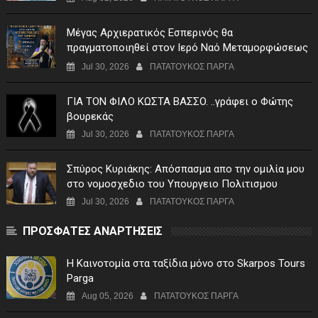
Μέγας Αρχιερατικός Εσπερινός θα
πραγματοποιηθεί στον Ιερό Ναό Μεταμορφώσεως
του Σωτήρος Σταυροχωρίου στης 5 Αυγούστου
Jul 30, 2026
ΠΑΤΑΤΟΥΚΟΣ ΠΑΡΓΑ
ΓIA TON ΦIΛO KΩΣTA BAΣΣO. ..γράφει ο Φώτης
βουρεκάς
Jul 30, 2026
ΠΑΤΑΤΟΥΚΟΣ ΠΑΡΓΑ
Σπύρος Κυριάκης: Απόσπασμα απο την ομιλία μου
στο νομοσχεδιο του Υπουργειο Πολιτισμου
Jul 30, 2026
ΠΑΤΑΤΟΥΚΟΣ ΠΑΡΓΑ
ΠΡΟΣΦΑΤΕΣ ΑΝΑΡΤΗΣΕΙΣ
Η Καινοτομία στα ταξίδια μόνο στο Skarpos Tours
Parga
Aug 05, 2026
ΠΑΤΑΤΟΥΚΟΣ ΠΑΡΓΑ