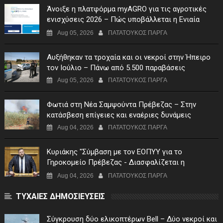
Άνοιξε η πλατφόρμα myAGRO για τις αγροτικές
ενισχύσεις 2026 – Πώς υποβάλλεται η Ενιαία
Αίτηση Ενίσχυσης
Aug 05, 2026
ΠΑΤΑΤΟΥΚΟΣ ΠΑΡΓΑ
Αυξήθηκαν τα τροχαία και οι νεκροί στην Ήπειρο
τον Ιούλιο – Πάνω από 5.500 παραβάσεις
Aug 05, 2026
ΠΑΤΑΤΟΥΚΟΣ ΠΑΡΓΑ
Φωτιά στη Νέα Σαμψούντα Πρέβεζας – Στην
κατάσβεση επίγειες και εναέριες δυνάμεις
Aug 04, 2026
ΠΑΤΑΤΟΥΚΟΣ ΠΑΡΓΑ
Κυριάκης "Σύμβαση με τον ΕΟΠΥΥ για το
Γηροκομείο Πρέβεζας - Διασφαλίζεται η
χρηματοδότηση της λειτουργίας του"
Aug 04, 2026
ΠΑΤΑΤΟΥΚΟΣ ΠΑΡΓΑ
ΤΥΧΑΙΕΣ ΔΗΜΟΣΙΕΥΣΕΙΣ
Σύγκρουση δύο ελικοπτέρων Bell – Δύο νεκροί και