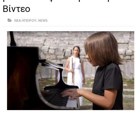
ΗΠΕΙΡΟΣ
Βίντεο
ΠΡΕΒΕΖΑ
ΝΕΑ ΗΠΕΙΡΟΥ
,
NEWS
ΑΡΤΑ
ΙΩΑΝΝΙΝΑ
ΘΕΣΠΡΩΤΙΑ
ΙΟΝΙΑ ΝΗΣΙΑ
ΚΑΙ ΕΛΛΑΔΑ
ΥΓΕΙΑ-ΟΜΟΡΦΙΑ
ΠΟΛΙΤΙΣΜΟΣ
ΠΕΡΙΒΑΛΛΟΝ
ΤΕΧΝΟΛΟΓΙΑ
ΔΙΕΘΝΗ