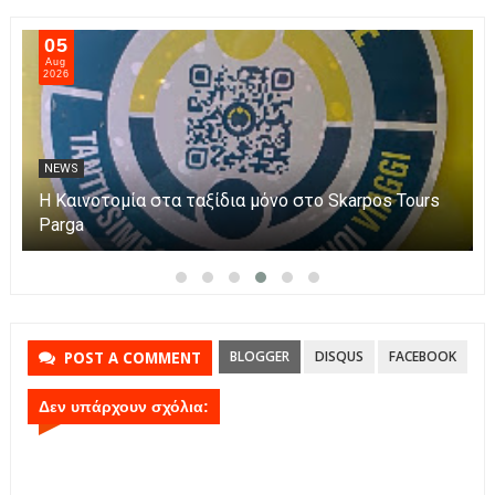
06
Aug
2026
NEWS
Η Πάργα τίμησε τη Μεταμόρφωση του Κυρίου
BLOGGER
DISQUS
FACEBOOK
POST A COMMENT
Δεν υπάρχουν σχόλια: