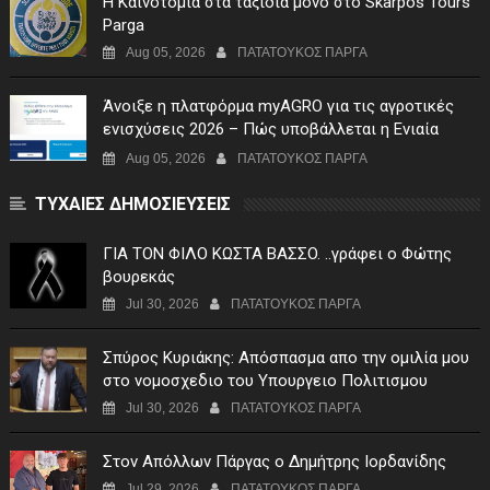
Η Καινοτομία στα ταξίδια μόνο στο Skarpos Tours
Parga
Aug 05, 2026
ΠΑΤΑΤΟΥΚΟΣ ΠΑΡΓΑ
Άνοιξε η πλατφόρμα myAGRO για τις αγροτικές
ενισχύσεις 2026 – Πώς υποβάλλεται η Ενιαία
Αίτηση Ενίσχυσης
Aug 05, 2026
ΠΑΤΑΤΟΥΚΟΣ ΠΑΡΓΑ
ΤΥΧΑΙΕΣ ΔΗΜΟΣΙΕΥΣΕΙΣ
ΓIA TON ΦIΛO KΩΣTA BAΣΣO. ..γράφει ο Φώτης
βουρεκάς
Jul 30, 2026
ΠΑΤΑΤΟΥΚΟΣ ΠΑΡΓΑ
Σπύρος Κυριάκης: Απόσπασμα απο την ομιλία μου
στο νομοσχεδιο του Υπουργειο Πολιτισμου
Jul 30, 2026
ΠΑΤΑΤΟΥΚΟΣ ΠΑΡΓΑ
Στον Απόλλων Πάργας ο Δημήτρης Ιορδανίδης
Jul 29, 2026
ΠΑΤΑΤΟΥΚΟΣ ΠΑΡΓΑ