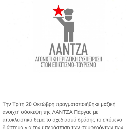
ΗΠΕΙΡΟΣ
ΠΡΕΒΕΖΑ
ΑΡΤΑ
ΙΩΑΝΝΙΝΑ
ΘΕΣΠΡΩΤΙΑ
ΙΟΝΙΑ ΝΗΣΙΑ
ΚΑΙ ΕΛΛΑΔΑ
ΥΓΕΙΑ-ΟΜΟΡΦΙΑ
ΠΟΛΙΤΙΣΜΟΣ
Την Τρίτη 20 Οκτώβρη πραγματοποιήθηκε μαζική
ΠΕΡΙΒΑΛΛΟΝ
ανοιχτή σύσκεψη της ΛΑΝΤΖΑ Πάργας με
ΤΕΧΝΟΛΟΓΙΑ
αποκλειστικό θέμα το σχεδιασμό δράσης το επόμενο
διάστημα για την υπεράσπιση των συμφερόντων των
ΔΙΕΘΝΗ