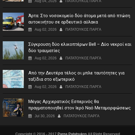
Aug 04, 2026
ΠΑΤΑΤΟΥΚΟΣ ΠΑΡΓΑ
Άρτα: Στο νοσοκομείο δύο άτομα μετά από πτώση
αυτοκινήτου σε αρδευτικό αύλακα
Aug 02, 2026
ΠΑΤΑΤΟΥΚΟΣ ΠΑΡΓΑ
Σύγκρουση δύο ελικοπτέρων Bell – Δύο νεκροί και
δύο τραυματίες
Aug 02, 2026
ΠΑΤΑΤΟΥΚΟΣ ΠΑΡΓΑ
Από την Δευτέρα τέλος οι μπλε ταυτότητες για
ταξίδια στο εξωτερικό
Aug 02, 2026
ΠΑΤΑΤΟΥΚΟΣ ΠΑΡΓΑ
Μέγας Αρχιερατικός Εσπερινός θα
πραγματοποιηθεί στον Ιερό Ναό Μεταμορφώσεως
του Σωτήρος Σταυροχωρίου στης 5 Αυγούστου
Jul 30, 2026
ΠΑΤΑΤΟΥΚΟΣ ΠΑΡΓΑ
Copyright © 2016 - 2017
Parga Patatoukos
All Right Reserved