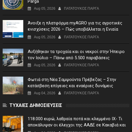
Parga
Aug 05, 2026
ΠΑΤΑΤΟΥΚΟΣ ΠΑΡΓΑ
Άνοιξε η πλατφόρμα myAGRO για τις αγροτικές
ενισχύσεις 2026 – Πώς υποβάλλεται η Ενιαία
Αίτηση Ενίσχυσης
Aug 05, 2026
ΠΑΤΑΤΟΥΚΟΣ ΠΑΡΓΑ
Αυξήθηκαν τα τροχαία και οι νεκροί στην Ήπειρο
τον Ιούλιο – Πάνω από 5.500 παραβάσεις
Aug 05, 2026
ΠΑΤΑΤΟΥΚΟΣ ΠΑΡΓΑ
Φωτιά στη Νέα Σαμψούντα Πρέβεζας – Στην
κατάσβεση επίγειες και εναέριες δυνάμεις
Aug 04, 2026
ΠΑΤΑΤΟΥΚΟΣ ΠΑΡΓΑ
ΤΥΧΑΙΕΣ ΔΗΜΟΣΙΕΥΣΕΙΣ
118.000 ευρώ, λαθραία ποτά και κλεμμένο ΙΧ- Τι
αποκάλυψαν οι έλεγχοι της ΑΑΔΕ σε Κακαβιά και
Μαυρομάτι