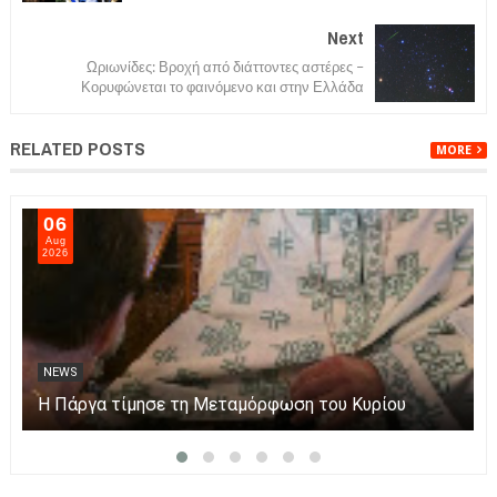
Next
Ωριωνίδες: Βροχή από διάττοντες αστέρες –
Κορυφώνεται το φαινόμενο και στην Ελλάδα
RELATED POSTS
MORE
06
Aug
2026
NEWS
Η Πάργα τίμησε τη Μεταμόρφωση του Κυρίου