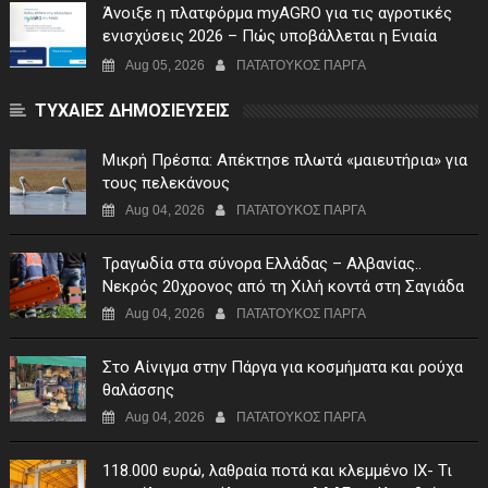
Άνοιξε η πλατφόρμα myAGRO για τις αγροτικές
ενισχύσεις 2026 – Πώς υποβάλλεται η Ενιαία
Αίτηση Ενίσχυσης
Aug 05, 2026
ΠΑΤΑΤΟΥΚΟΣ ΠΑΡΓΑ
ΤΥΧΑΙΕΣ ΔΗΜΟΣΙΕΥΣΕΙΣ
Μικρή Πρέσπα: Απέκτησε πλωτά «μαιευτήρια» για
τους πελεκάνους
Aug 04, 2026
ΠΑΤΑΤΟΥΚΟΣ ΠΑΡΓΑ
Τραγωδία στα σύνορα Ελλάδας – Αλβανίας..
Νεκρός 20χρονος από τη Χιλή κοντά στη Σαγιάδα
Aug 04, 2026
ΠΑΤΑΤΟΥΚΟΣ ΠΑΡΓΑ
Στο Αίνιγμα στην Πάργα για κοσμήματα και ρούχα
θαλάσσης
Aug 04, 2026
ΠΑΤΑΤΟΥΚΟΣ ΠΑΡΓΑ
118.000 ευρώ, λαθραία ποτά και κλεμμένο ΙΧ- Τι