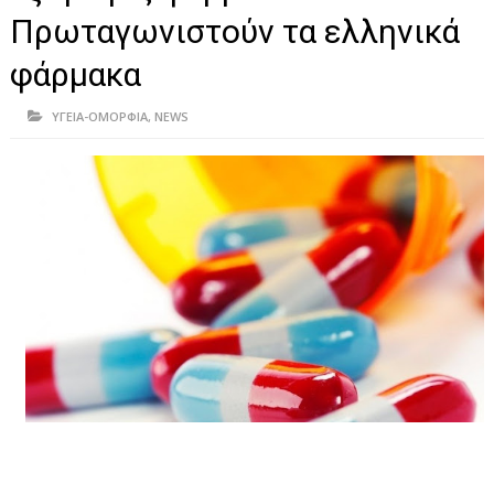
ΗΠΕΙΡΟΣ
Πρωταγωνιστούν τα ελληνικά
ΠΡΕΒΕΖΑ
φάρμακα
ΑΡΤΑ
ΥΓΕΙΑ-ΟΜΟΡΦΙΑ
,
NEWS
ΙΩΑΝΝΙΝΑ
ΘΕΣΠΡΩΤΙΑ
ΙΟΝΙΑ ΝΗΣΙΑ
ΚΑΙ ΕΛΛΑΔΑ
ΥΓΕΙΑ-ΟΜΟΡΦΙΑ
ΠΟΛΙΤΙΣΜΟΣ
ΠΕΡΙΒΑΛΛΟΝ
ΤΕΧΝΟΛΟΓΙΑ
ΔΙΕΘΝΗ