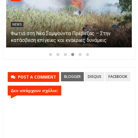
NEWS
Αυξήθηκαν τα τροχαία και οι νεκροί στην Ήπειρο
τον Ιούλιο – Πάνω από 5.500 παραβάσεις
BLOGGER
DISQUS
FACEBOOK
POST A COMMENT
Δεν υπάρχουν σχόλια: