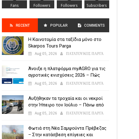
Fans
Followers
Followers
Subscribers
RECENT
POPULAR
COMMENTS
Η Καινοτομία στα ταξίδια μόνο στο
POSTS
Skarpos Tours Parga
Aug 05, 2026
ΠΑΤΑΤΟΥΚΟΣ ΠΑΡΓΑ
Άνοιξε η πλατφόρμα myAGRO για τις
αγροτικές ενισχύσεις 2026 – Πώς
υποβάλλεται η Ενιαία Αίτηση
Aug 05, 2026
ΠΑΤΑΤΟΥΚΟΣ ΠΑΡΓΑ
Ενίσχυσης
Αυξήθηκαν τα τροχαία και οι νεκροί
στην Ήπειρο τον Ιούλιο – Πάνω από
5.500 παραβάσεις
Aug 05, 2026
ΠΑΤΑΤΟΥΚΟΣ ΠΑΡΓΑ
Φωτιά στη Νέα Σαμψούντα Πρέβεζας
– Στην κατάσβεση επίγειες και