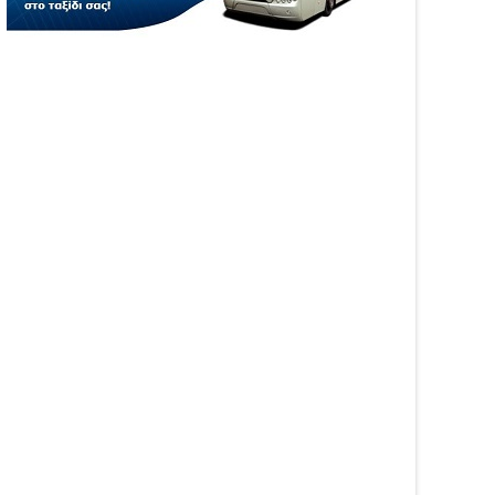
WS
NEWS
ιά στη Νέα Σαμψούντα
Κυριάκης "Σύμβαση με τον
βεζας – Στην
ΕΟΠΥΥ για το Γηροκομείο
άσβεση επίγειες και
Πρέβεζας - Διασφαλίζεται η
έριες δυνάμεις
χρηματοδότηση της
λειτουργίας του"