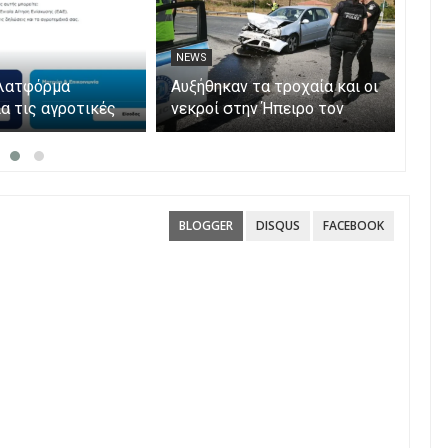
NEWS
NE
πλατφόρμα
Αυξήθηκαν τα τροχαία και οι
Φωτ
α τις αγροτικές
νεκροί στην Ήπειρο τον
Πρέ
ς 2026 – Πώς
Ιούλιο – Πάνω από 5.500
κατ
αι η Ενιαία
παραβάσεις
ενα
ίσχυσης
BLOGGER
DISQUS
FACEBOOK