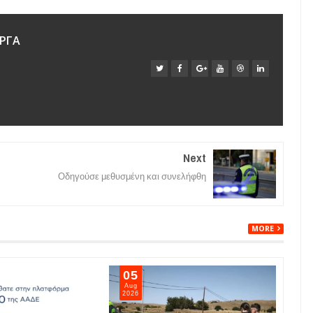
ΡΓΑ
Next
Οδηγούσε μεθυσμένη και συνελήφθη
MORE
05
04
Aug
Aug
2026
202