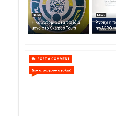
NEWS
NEWS
πέκτησε
Η Καινοτομία στα ταξίδια
Άνοιξε η 
ια» για
μόνο στο Skarpos Tours
myAGRO γι
Parga
ενισχύσει
υποβάλλετ
Αίτηση Εν
POST A COMMENT
Δεν υπάρχουν σχόλια: