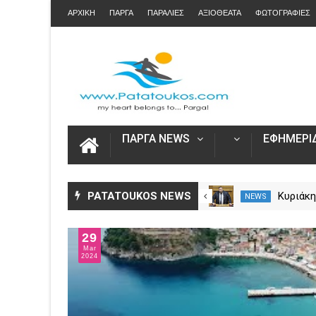
ΑΡΧΙΚΗ
ΠΑΡΓΑ
ΠΑΡΑΛΙΕΣ
ΑΞΙΟΘΕΑΤΑ
ΦΩΤΟΓΡΑΦΙΕΣ
ΠΑΡΓΑ NEWS
ΕΦΗΜΕΡΙΔ
Φωτιά στη Νέα Σαμψούντα
PATATOUKOS NEWS
Κυριάκη
NEWS
NEWS
Πρέβεζας – Στην κατάσβεση
ΕΟΠΥΥ γ
επίγειες και εναέριες
Πρέβεζα
29
δυνάμεις
χρηματ
Mar
λειτουρ
2024