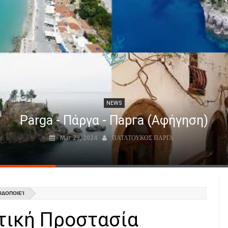
NEWS
Parga - Πάργα - Парга (Αφήγηση)
Mar 29, 2024
ΠΑΤΑΤΟΥΚΟΣ ΠΑΡΓΑ
ΙΔΟΠΟΙΕΊ
τική Προστασία