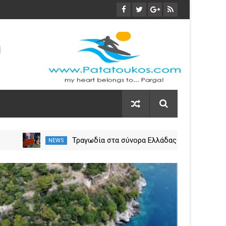
Τραγωδία στα σύνορα Ελλάδας
NEWS
NEW
ους
– Αλβανίας.. Νεκρός 20χρονος
από τη Χιλή κοντά στη Σαγιάδα
03
Nov
2023