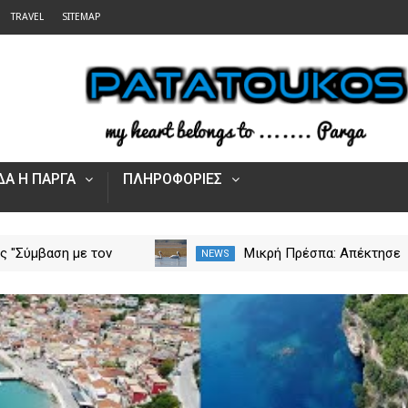
TRAVEL
SITEMAP
Α Η ΠΑΡΓΑ
ΠΛΗΡΟΦΟΡΙΕΣ
ς "Σύμβαση με τον
Μικρή Πρέσπα: Απέκτησε
NEWS
ια το Γηροκομείο
πλωτά «μαιευτήρια» για τ
ς - Διασφαλίζεται η
πελεκάνους
οδότηση της
γίας του"