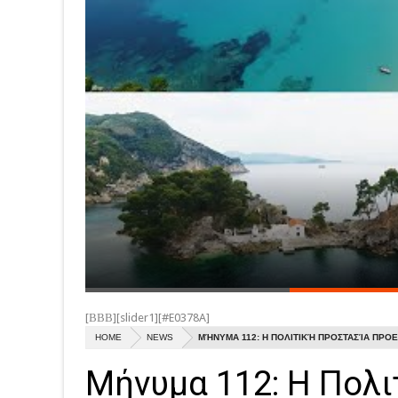
[ΒΒΒ][slider1][#E0378A]
HOME
NEWS
ΜΉΝΥΜΑ 112: Η ΠΟΛΙΤΙΚΉ ΠΡΟΣΤΑΣΊΑ ΠΡΟΕ
Μήνυμα 112: Η Πολι