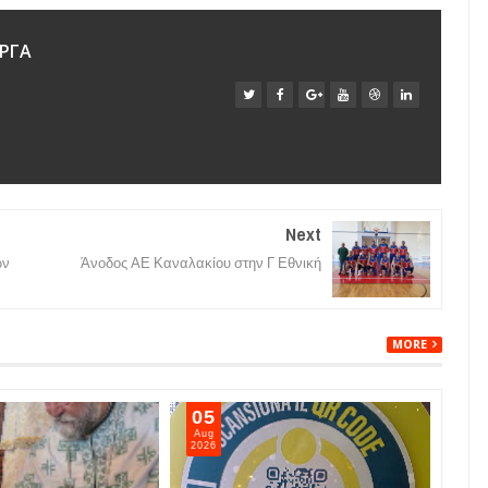
ΡΓΑ
Next
ων
Άνοδος ΑΕ Καναλακίου στην Γ Εθνική
MORE
05
05
Aug
Aug
2026
202