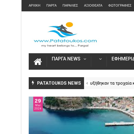
ΑΡΧΙΚΗ
ΠΑΡΓΑ
ΠΑΡΑΛΙΕΣ
ΑΞΙΟΘΕΑΤΑ
ΦΩΤΟΓΡΑΦΙΕΣ
ΠΑΡΓΑ NEWS
ΕΦΗΜΕΡΙΔ
Άνοιξε η πλατφόρμα myAGRO
PATATOUKOS NEWS
Αυξήθηκ
NEWS
NEWS
για τις αγροτικές ενισχύσεις
νεκροί 
2026 – Πώς υποβάλλεται η
– Πάνω 
29
Ενιαία Αίτηση Ενίσχυσης
Mar
2024