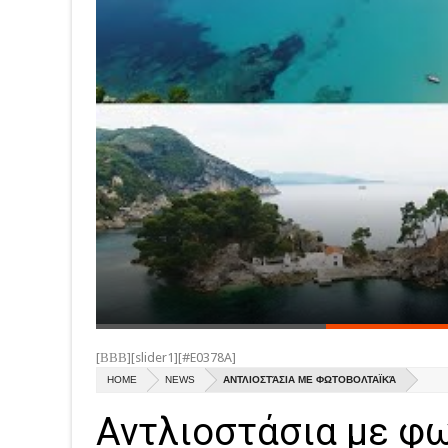
[ΒΒΒ][slider1][#E0378A]
HOME
NEWS
ΑΝΤΛΙΟΣΤΆΣΙΑ ΜΕ ΦΩΤΟΒΟΛΤΑΪΚΆ
Αντλιοστάσια με φ