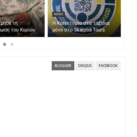
NEWS
NE
ίμησε τη
Η Καινοτομία στα ταξίδια
Άνο
ωση του Κυρίου
μόνο στο Skarpos Tours
myA
Parga
ενι
υπο
Αίτ
BLOGGER
DISQUS
FACEBOOK