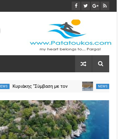
α
Κυριάκης "Σύμβαση με τον
NEWS
NEW
ση
ΕΟΠΥΥ για το Γηροκομείο
Πρέβεζας - Διασφαλίζεται η
03
χρηματοδότηση της
Nov
λειτουργίας του"
2023