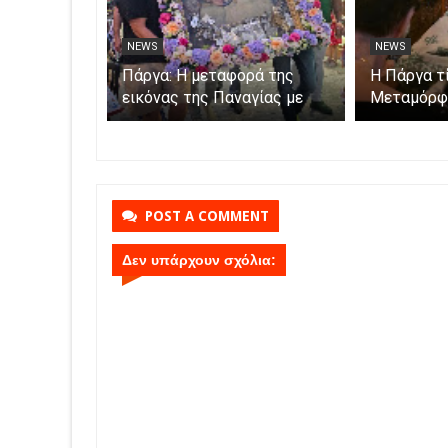
NEWS
NEWS
Σαμψούντα
Πάργα: Η μεταφορά της
Η Πάργα τ
εικόνας της Παναγίας με
Μεταμόρφ
ες και
βάρκες στο νησάκι.
ς
POST A COMMENT
Δεν υπάρχουν σχόλια: