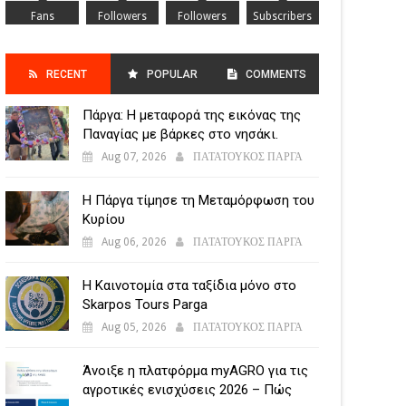
Fans
Followers
Followers
Subscribers
RECENT
POPULAR
COMMENTS
Πάργα: Η μεταφορά της εικόνας της
POSTS
Παναγίας με βάρκες στο νησάκι.
Aug 07, 2026
ΠΑΤΑΤΟΥΚΟΣ ΠΑΡΓΑ
Η Πάργα τίμησε τη Μεταμόρφωση του
Κυρίου
Aug 06, 2026
ΠΑΤΑΤΟΥΚΟΣ ΠΑΡΓΑ
Η Καινοτομία στα ταξίδια μόνο στο
Skarpos Tours Parga
Aug 05, 2026
ΠΑΤΑΤΟΥΚΟΣ ΠΑΡΓΑ
Άνοιξε η πλατφόρμα myAGRO για τις
αγροτικές ενισχύσεις 2026 – Πώς