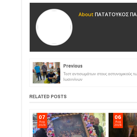
About
ΠΑΤΑΤΟΥΚΟΣ ΠΑ
Previous
Τεστ αντισωμάτων στους αστυνομικούς τ
Ιωαννίνων
RELATED POSTS
07
06
Aug
Aug
2026
2026