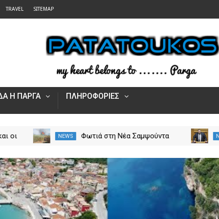
TRAVEL
SITEMAP
Α Η ΠΑΡΓΑ
ΠΛΗΡΟΦΟΡΙΕΣ
αν τα τροχαία και οι
Φωτιά στη Νέα Σαμψούντ
NEWS
στην Ήπειρο τον Ιούλιο
Πρέβεζας – Στην κατάσβε
από 5.500 παραβάσεις
επίγειες και εναέριες
δυνάμεις