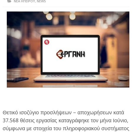
ΝΕΑ ΗΠΕΙΡΟΥ
,
NEWS
ΗΠΕΙΡΟΣ
ΠΡΕΒΕΖΑ
ΑΡΤΑ
ΙΩΑΝΝΙΝΑ
ΘΕΣΠΡΩΤΙΑ
ΙΟΝΙΑ ΝΗΣΙΑ
ΚΑΙ ΕΛΛΑΔΑ
ΥΓΕΙΑ-ΟΜΟΡΦΙΑ
ΠΟΛΙΤΙΣΜΟΣ
ΠΕΡΙΒΑΛΛΟΝ
Θετικό ισοζύγιο προσλήψεων – αποχωρήσεων κατά
37.568 θέσεις εργασίας καταγράφηκε τον μήνα Ιούνιο,
ΤΕΧΝΟΛΟΓΙΑ
σύμφωνα με στοιχεία του πληροφοριακού συστήματος
ΔΙΕΘΝΗ