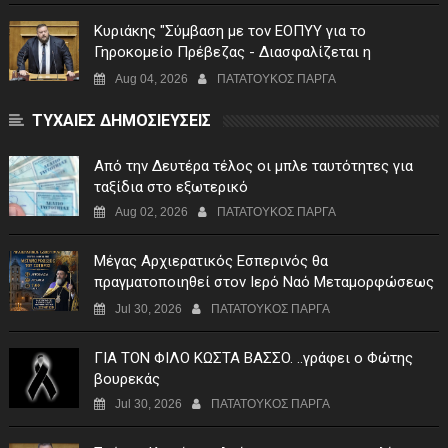
Κυριάκης "Σύμβαση με τον ΕΟΠΥΥ για το
Γηροκομείο Πρέβεζας - Διασφαλίζεται η
χρηματοδότηση της λειτουργίας του"
Aug 04, 2026
ΠΑΤΑΤΟΥΚΟΣ ΠΑΡΓΑ
ΤΥΧΑΙΕΣ ΔΗΜΟΣΙΕΥΣΕΙΣ
Από την Δευτέρα τέλος οι μπλε ταυτότητες για
ταξίδια στο εξωτερικό
Aug 02, 2026
ΠΑΤΑΤΟΥΚΟΣ ΠΑΡΓΑ
Μέγας Αρχιερατικός Εσπερινός θα
πραγματοποιηθεί στον Ιερό Ναό Μεταμορφώσεως
του Σωτήρος Σταυροχωρίου στης 5 Αυγούστου
Jul 30, 2026
ΠΑΤΑΤΟΥΚΟΣ ΠΑΡΓΑ
ΓIA TON ΦIΛO KΩΣTA BAΣΣO. ..γράφει ο Φώτης
βουρεκάς
Jul 30, 2026
ΠΑΤΑΤΟΥΚΟΣ ΠΑΡΓΑ