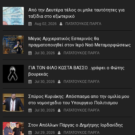
Από την Δευτέρα τέλος οι μπλε ταυτότητες για
ταξίδια στο εξωτερικό
Aug 02, 2026
ΠΑΤΑΤΟΥΚΟΣ ΠΑΡΓΑ
Μέγας Αρχιερατικός Εσπερινός θα
πραγματοποιηθεί στον Ιερό Ναό Μεταμορφώσεως
του Σωτήρος Σταυροχωρίου στης 5 Αυγούστου
Jul 30, 2026
ΠΑΤΑΤΟΥΚΟΣ ΠΑΡΓΑ
ΓIA TON ΦIΛO KΩΣTA BAΣΣO. ..γράφει ο Φώτης
βουρεκάς
Jul 30, 2026
ΠΑΤΑΤΟΥΚΟΣ ΠΑΡΓΑ
Σπύρος Κυριάκης: Απόσπασμα απο την ομιλία μου
στο νομοσχεδιο του Υπουργειο Πολιτισμου
Jul 30, 2026
ΠΑΤΑΤΟΥΚΟΣ ΠΑΡΓΑ
Στον Απόλλων Πάργας ο Δημήτρης Ιορδανίδης
Jul 29, 2026
ΠΑΤΑΤΟΥΚΟΣ ΠΑΡΓΑ