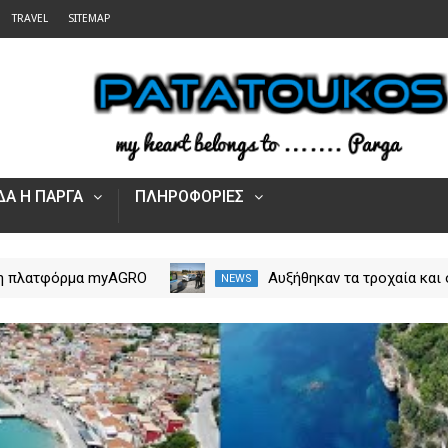
TRAVEL
SITEMAP
Α Η ΠΑΡΓΑ
ΠΛΗΡΟΦΟΡΙΕΣ
 η πλατφόρμα myAGRO
Αυξήθηκαν τα τροχαία και 
NEWS
 αγροτικές ενισχύσεις
νεκροί στην Ήπειρο τον Ιο
Πώς υποβάλλεται η
– Πάνω από 5.500 παραβά
Αίτηση Ενίσχυσης