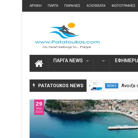
ΑΡΧΙΚΗ
ΠΑΡΓΑ
ΠΑΡΑΛΙΕΣ
ΑΞΙΟΘΕΑΤΑ
ΦΩΤΟΓΡΑΦΙΕΣ
ΠΑΡΓΑ NEWS
ΕΦΗΜΕΡΙΔ
Η Καινοτομία στα ταξίδια μόνο
PATATOUKOS NEWS
Άνοιξε
NEWS
NEWS
στο Skarpos Tours Parga
για τις
2026 – 
29
Ενιαία 
Mar
2024