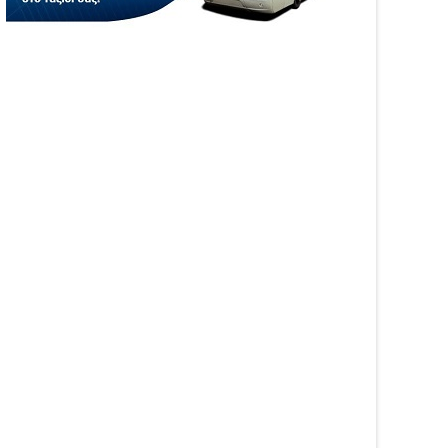
05
Aug
6
2026
WS
NEWS
αινοτομία στα ταξίδια
Άνοιξε η πλατφόρμα
ο στο Skarpos Tours
myAGRO για τις αγροτικές
ga
ενισχύσεις 2026 – Πώς
υποβάλλεται η Ενιαία
Αίτηση Ενίσχυσης