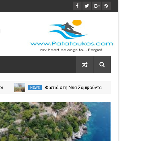
οι
Φωτιά στη Νέα Σαμψούντα
NEWS
NEW
ύλιο
Πρέβεζας – Στην κατάσβεση
σεις
επίγειες και εναέριες
03
δυνάμεις
Nov
2023