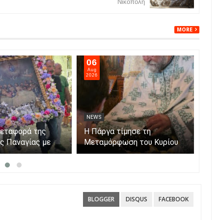
Νικόπολη
MORE
06
05
Aug
Aug
2026
202
NEWS
NE
μεταφορά της
Η Πάργα τίμησε τη
Η Κ
ης Παναγίας με
Μεταμόρφωση του Κυρίου
μόν
ο νησάκι.
Par
BLOGGER
DISQUS
FACEBOOK