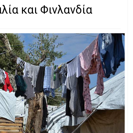
λία και Φινλανδία