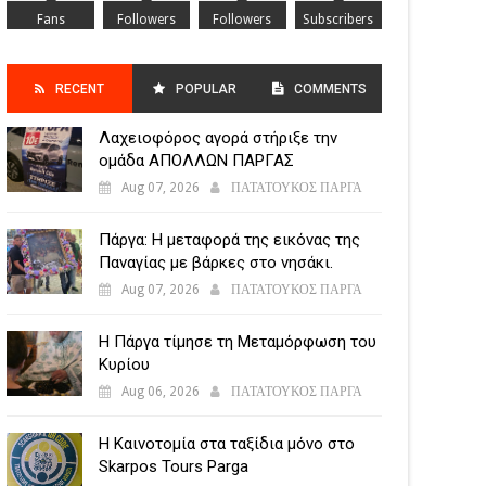
Fans
Followers
Followers
Subscribers
RECENT
POPULAR
COMMENTS
Λαχειοφόρος αγορά στήριξε την
POSTS
ομάδα ΑΠΟΛΛΩΝ ΠΑΡΓΑΣ
Aug 07, 2026
ΠΑΤΑΤΟΥΚΟΣ ΠΑΡΓΑ
Πάργα: Η μεταφορά της εικόνας της
Παναγίας με βάρκες στο νησάκι.
Aug 07, 2026
ΠΑΤΑΤΟΥΚΟΣ ΠΑΡΓΑ
Η Πάργα τίμησε τη Μεταμόρφωση του
Κυρίου
Aug 06, 2026
ΠΑΤΑΤΟΥΚΟΣ ΠΑΡΓΑ
Η Καινοτομία στα ταξίδια μόνο στο
Skarpos Tours Parga