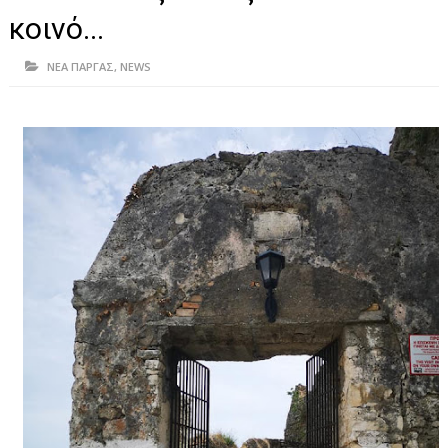
ΗΠΕΙΡΟΣ
κοινό...
ΠΡΕΒΕΖΑ
ΝΕΑ ΠΑΡΓΑΣ
,
NEWS
ΑΡΤΑ
ΙΩΑΝΝΙΝΑ
ΘΕΣΠΡΩΤΙΑ
ΙΟΝΙΑ ΝΗΣΙΑ
ΚΑΙ ΕΛΛΑΔΑ
ΥΓΕΙΑ-ΟΜΟΡΦΙΑ
ΠΟΛΙΤΙΣΜΟΣ
ΠΕΡΙΒΑΛΛΟΝ
ΤΕΧΝΟΛΟΓΙΑ
ΔΙΕΘΝΗ