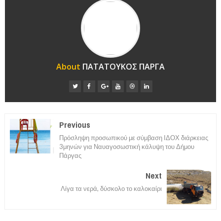
About
ΠΑΤΑΤΟΥΚΟΣ ΠΑΡΓΑ
Previous
Πρόσληψη προσωπικού με σύμβαση ΙΔΟΧ διάρκειας
3μηνών για Ναυαγοσωστική κάλυψη του Δήμου
Πάργας
Next
Λίγα τα νερά, δύσκολο το καλοκαίρι