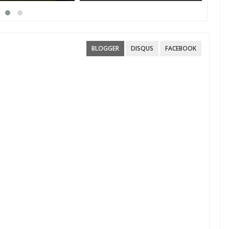
ενισχύσεις 2026 – Πώς
Ιού
υποβάλλεται η Ενιαία
παρ
Αίτηση Ενίσχυσης
BLOGGER
DISQUS
FACEBOOK