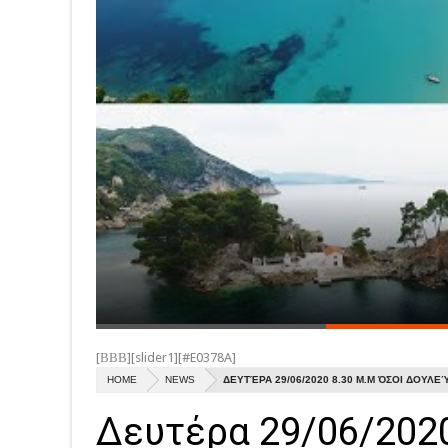
[ΒΒΒ][slider1][#E0378A]
HOME
NEWS
ΔΕΥΤΈΡΑ 29/06/2020 8.30 Μ.Μ ΌΣΟΙ ΔΟΥΛΕ
Δευτέρα 29/06/2020