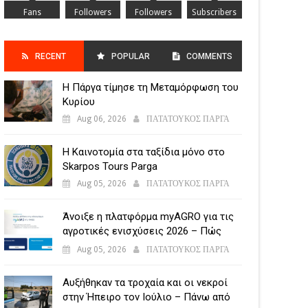
Fans
Followers
Followers
Subscribers
RECENT
POPULAR
COMMENTS
Η Πάργα τίμησε τη Μεταμόρφωση του
POSTS
Κυρίου
Aug 06, 2026
ΠΑΤΑΤΟΥΚΟΣ ΠΑΡΓΑ
Η Καινοτομία στα ταξίδια μόνο στο
Skarpos Tours Parga
Aug 05, 2026
ΠΑΤΑΤΟΥΚΟΣ ΠΑΡΓΑ
Άνοιξε η πλατφόρμα myAGRO για τις
αγροτικές ενισχύσεις 2026 – Πώς
υποβάλλεται η Ενιαία Αίτηση
Aug 05, 2026
ΠΑΤΑΤΟΥΚΟΣ ΠΑΡΓΑ
Ενίσχυσης
Αυξήθηκαν τα τροχαία και οι νεκροί
στην Ήπειρο τον Ιούλιο – Πάνω από