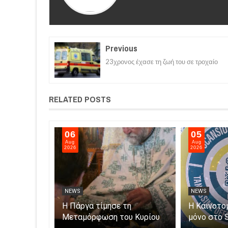
Previous
23χρονος έχασε τη ζωή του σε τροχαίο
RELATED POSTS
06
05
Aug
Aug
2026
2026
NEWS
NEWS
η με τον
Η Πάργα τίμησε τη
Η Καινοτο
ροκομείο
Μεταμόρφωση του Κυρίου
μόνο στο 