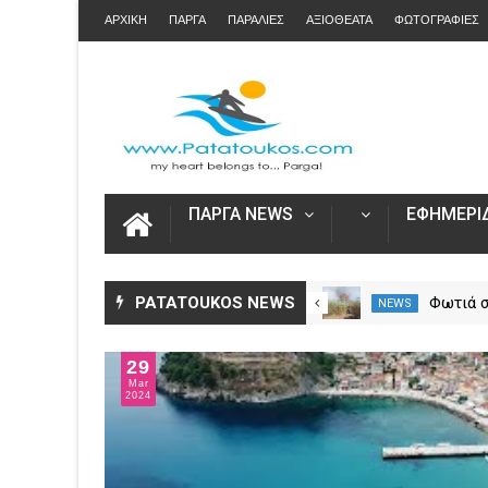
ΑΡΧΙΚΗ
ΠΑΡΓΑ
ΠΑΡΑΛΙΕΣ
ΑΞΙΟΘΕΑΤΑ
ΦΩΤΟΓΡΑΦΙΕΣ
ΠΑΡΓΑ NEWS
ΕΦΗΜΕΡΙΔ
Αυξήθηκαν τα τροχαία και οι
PATATOUKOS NEWS
Φωτιά 
NEWS
NEWS
νεκροί στην Ήπειρο τον Ιούλιο
Πρέβεζ
– Πάνω από 5.500 παραβάσεις
επίγειε
29
δυνάμει
Mar
2024