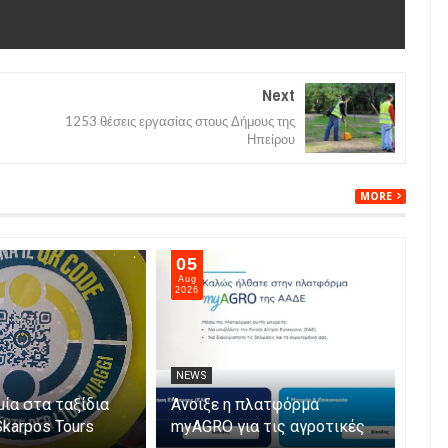
Next
1253 θέσεις εργασίας στους Δήμους της
Ηπείρου
MORE
05
05
Aug
Aug
2026
202
NEWS
NE
μία στα ταξίδια
Άνοιξε η πλατφόρμα
Αυξ
Skarpos Tours
myAGRO για τις αγροτικές
νεκ