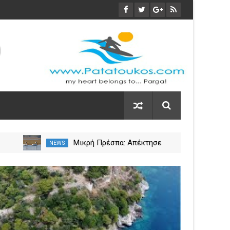
Μικρή Πρέσπα: Απέκτησε
NEWS
NEW
πλωτά «μαιευτήρια» για τους
 η
πελεκάνους
03
Nov
2023