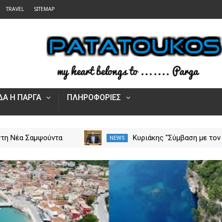
TRAVEL
SITEMAP
Α Η ΠΑΡΓΑ
ΠΛΗΡΟΦΟΡΙΕΣ
στη Νέα Σαμψούντα
Κυριάκης "Σύμβαση με τον
NEWS
ας – Στην κατάσβεση
ΕΟΠΥΥ για το Γηροκομείο
ς και εναέριες
Πρέβεζας - Διασφαλίζεται
ς
χρηματοδότηση της
λειτουργίας του"