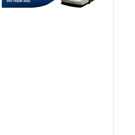
λιο – Πάνω από 5.500
κατάσβεση επίγειες και
αβάσεις
εναέριες δυνάμεις