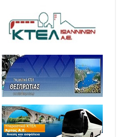
04
Aug
6
2026
WS
NEWS
ήθηκαν τα τροχαία και οι
Φωτιά στη Νέα Σαμψούντα
ροί στην Ήπειρο τον
Πρέβεζας – Στην