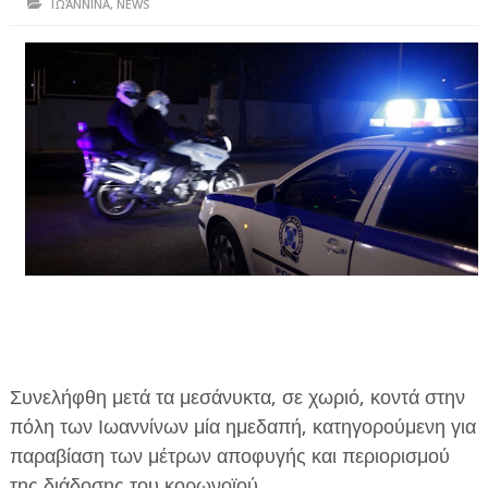
ΙΩΆΝΝΙΝΑ
,
NEWS
ΗΠΕΙΡΟΣ
ΠΡΕΒΕΖΑ
ΑΡΤΑ
ΙΩΑΝΝΙΝΑ
ΘΕΣΠΡΩΤΙΑ
ΙΟΝΙΑ ΝΗΣΙΑ
ΚΑΙ ΕΛΛΑΔΑ
ΥΓΕΙΑ-ΟΜΟΡΦΙΑ
ΠΟΛΙΤΙΣΜΟΣ
Συνελήφθη μετά τα μεσάνυκτα, σε χωριό, κοντά στην
ΠΕΡΙΒΑΛΛΟΝ
πόλη των Ιωαννίνων μία ημεδαπή, κατηγορούμενη για
ΤΕΧΝΟΛΟΓΙΑ
παραβίαση των μέτρων αποφυγής και περιορισμού
της διάδοσης του κορωνοϊού.
ΔΙΕΘΝΗ