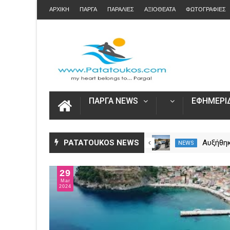
ΑΡΧΙΚΗ
ΠΑΡΓΑ
ΠΑΡΑΛΙΕΣ
ΑΞΙΟΘΕΑΤΑ
ΦΩΤΟΓΡΑΦΙΕΣ
ΠΑΡΓΑ NEWS
ΕΦΗΜΕΡΙΔ
Άνοιξε η πλατφόρμα myAGRO
PATATOUKOS NEWS
Αυξήθηκ
NEWS
NEWS
για τις αγροτικές ενισχύσεις
νεκροί 
2026 – Πώς υποβάλλεται η
– Πάνω 
29
Ενιαία Αίτηση Ενίσχυσης
Mar
2024