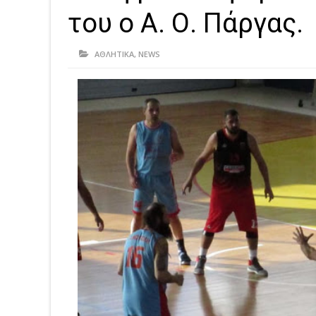
του ο Α. Ο. Πάργας.
ΑΘΛΗΤΙΚΑ
,
NEWS