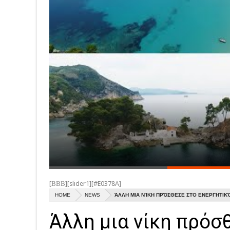
[ΒΒΒ][slider1][#E0378A]
HOME
NEWS
ΆΛΛΗ ΜΙΑ ΝΊΚΗ ΠΡΌΣΘΕΣΕ ΣΤΟ ΕΝΕΡΓΗΤΙΚΌ 
Άλλη μια νίκη πρόσ