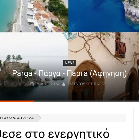
NEWS
Parga - Πάργα - Парга (Αφήγηση)
Mar 29, 2024
ΠΑΤΑΤΟΥΚΟΣ ΠΑΡΓΑ
ΤΟΥ Ο Α. Ο. ΠΆΡΓΑΣ.
θεσε στο ενεργητικό