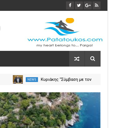
α
Κυριάκης "Σύμβαση με τον
NEWS
NEW
ση
ΕΟΠΥΥ για το Γηροκομείο
Πρέβεζας - Διασφαλίζεται η
03
χρηματοδότηση της
Nov
λειτουργίας του"
2023