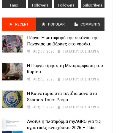
Fans
Followers
Followers
Subscribers
RECENT
POPULAR
COMMENTS
Πάργα: Η μεταφορά της εικόνας της
POSTS
Παναγίας με βάρκες στο νησάκι.
Aug 07, 2026
ΠΑΤΑΤΟΥΚΟΣ ΠΑΡΓΑ
Η Πάργα τίμησε τη Μεταμόρφωση του
Κυρίου
Aug 06, 2026
ΠΑΤΑΤΟΥΚΟΣ ΠΑΡΓΑ
Η Καινοτομία στα ταξίδια μόνο στο
Skarpos Tours Parga
Aug 05, 2026
ΠΑΤΑΤΟΥΚΟΣ ΠΑΡΓΑ
Άνοιξε η πλατφόρμα myAGRO για τις
αγροτικές ενισχύσεις 2026 – Πώς