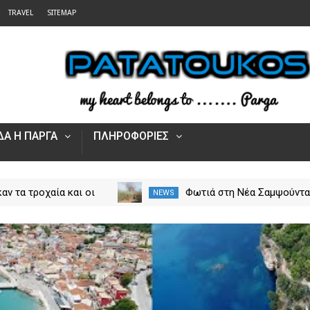
TRAVEL
SITEMAP
Α Η ΠΑΡΓΑ
ΠΛΗΡΟΦΟΡΙΕΣ
αν τα τροχαία και οι
Φωτιά στη Νέα Σαμψούντ
NEWS
στην Ήπειρο τον Ιούλιο
Πρέβεζας – Στην κατάσβε
από 5.500 παραβάσεις
επίγειες και εναέριες
δυνάμεις