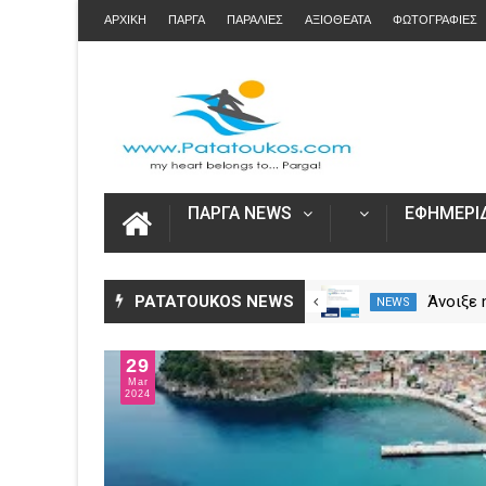
ΑΡΧΙΚΗ
ΠΑΡΓΑ
ΠΑΡΑΛΙΕΣ
ΑΞΙΟΘΕΑΤΑ
ΦΩΤΟΓΡΑΦΙΕΣ
ΠΑΡΓΑ NEWS
ΕΦΗΜΕΡΙΔ
Η Καινοτομία στα ταξίδια μόνο
PATATOUKOS NEWS
Άνοιξε
NEWS
NEWS
στο Skarpos Tours Parga
για τις
2026 – 
29
Ενιαία 
Mar
2024