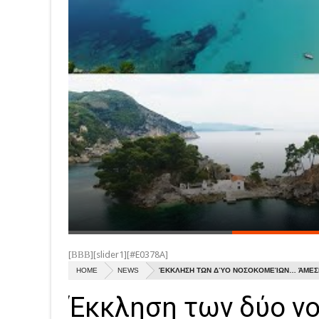
[ΒΒΒ][slider1][#E0378A]
HOME
NEWS
ΈΚΚΛΗΣΗ ΤΩΝ ΔΎΟ ΝΟΣΟΚΟΜΕΊΩΝ… ΆΜΕΣΗ
Έκκληση των δύο ν