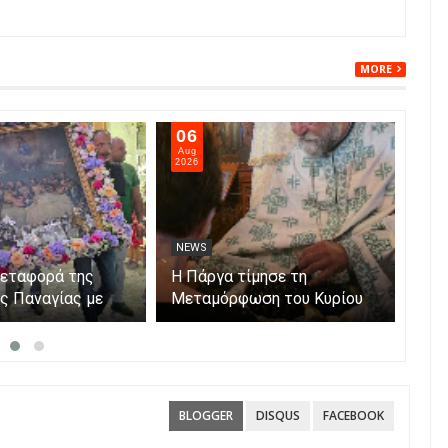
MORE
06
05
Aug
Aug
2026
202
NEWS
NE
μεταφορά της
Η Πάργα τίμησε τη
Η Κ
ης Παναγίας με
Μεταμόρφωση του Κυρίου
μόν
ο νησάκι.
Par
BLOGGER
DISQUS
FACEBOOK