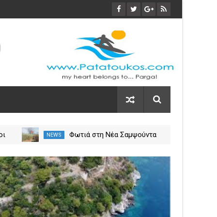
οι
Φωτιά στη Νέα Σαμψούντα
NEWS
NEW
ύλιο
Πρέβεζας – Στην κατάσβεση
σεις
επίγειες και εναέριες
03
δυνάμεις
Nov
2023