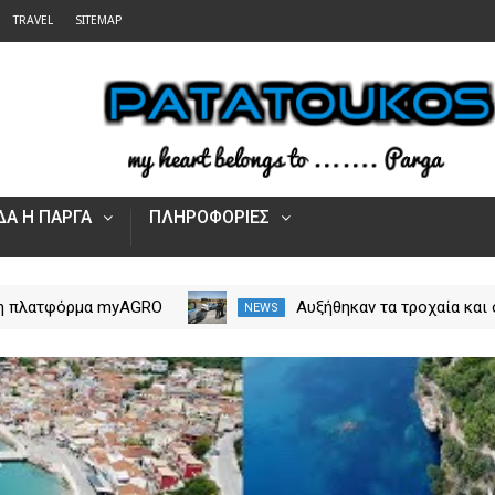
TRAVEL
SITEMAP
Α Η ΠΑΡΓΑ
ΠΛΗΡΟΦΟΡΙΕΣ
 η πλατφόρμα myAGRO
Αυξήθηκαν τα τροχαία και 
NEWS
 αγροτικές ενισχύσεις
νεκροί στην Ήπειρο τον Ιο
Πώς υποβάλλεται η
– Πάνω από 5.500 παραβά
Αίτηση Ενίσχυσης