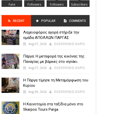
Fans
Followers
Followers
Subscribers
RECENT
POPULAR
COMMENTS
Λαχειοφόρος αγορά στήριξε την
POSTS
ομάδα ΑΠΟΛΛΩΝ ΠΑΡΓΑΣ
Aug 07, 2026
ΠΑΤΑΤΟΥΚΟΣ ΠΑΡΓΑ
Πάργα: Η μεταφορά της εικόνας της
Παναγίας με βάρκες στο νησάκι.
Aug 07, 2026
ΠΑΤΑΤΟΥΚΟΣ ΠΑΡΓΑ
Η Πάργα τίμησε τη Μεταμόρφωση του
Κυρίου
Aug 06, 2026
ΠΑΤΑΤΟΥΚΟΣ ΠΑΡΓΑ
Η Καινοτομία στα ταξίδια μόνο στο
Skarpos Tours Parga