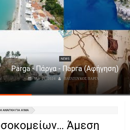
NEWS
Parga - Πάργα - Парга (Αφήγηση)
Mar 29, 2024
ΠΑΤΑΤΟΥΚΟΣ ΠΑΡΓΑ
 ΑΝΆΓΚΗ ΓΙΑ ΑΊΜΑ
οσοκομείων… Άμεση