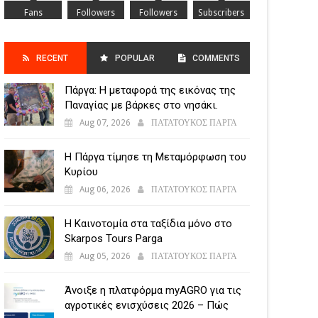
Fans
Followers
Followers
Subscribers
RECENT
POPULAR
COMMENTS
Πάργα: Η μεταφορά της εικόνας της
POSTS
Παναγίας με βάρκες στο νησάκι.
Aug 07, 2026
ΠΑΤΑΤΟΥΚΟΣ ΠΑΡΓΑ
Η Πάργα τίμησε τη Μεταμόρφωση του
Κυρίου
Aug 06, 2026
ΠΑΤΑΤΟΥΚΟΣ ΠΑΡΓΑ
Η Καινοτομία στα ταξίδια μόνο στο
Skarpos Tours Parga
Aug 05, 2026
ΠΑΤΑΤΟΥΚΟΣ ΠΑΡΓΑ
Άνοιξε η πλατφόρμα myAGRO για τις
αγροτικές ενισχύσεις 2026 – Πώς