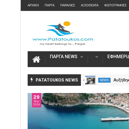
ΑΡΧΙΚΗ
ΠΑΡΓΑ
ΠΑΡΑΛΙΕΣ
ΑΞΙΟΘΕΑΤΑ
ΦΩΤΟΓΡΑΦΙΕΣ
ΠΑΡΓΑ NEWS
ΕΦΗΜΕΡΙΔ
Άνοιξε η πλατφόρμα myAGRO
PATATOUKOS NEWS
Αυξήθηκ
NEWS
NEWS
για τις αγροτικές ενισχύσεις
νεκροί 
2026 – Πώς υποβάλλεται η
– Πάνω 
29
Ενιαία Αίτηση Ενίσχυσης
Mar
2024