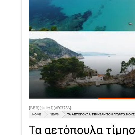
[ΒΒΒ][slider1][#E0378A]
HOME
NEWS
ΤΑ ΑΕΤΌΠΟΥΛΑ ΤΊΜΗΣΑΝ ΤΟΝ ΓΙΏΡΓΟ ΜΟΥΣ
Τα αετόπουλα τίμησ