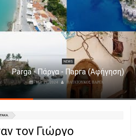
NEWS
Parga - Πάργα - Парга (Αφήγηση)
Mar 29, 2024
ΠΑΤΑΤΟΥΚΟΣ ΠΑΡΓΑ
ΤΆΚΑ.
αν τον Γιώργο