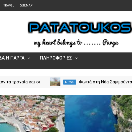
TRAVEL
SITEMAP
Α Η ΠΑΡΓΑ
ΠΛΗΡΟΦΟΡΙΕΣ
αν τα τροχαία και οι
Φωτιά στη Νέα Σαμψούντ
NEWS
στην Ήπειρο τον Ιούλιο
Πρέβεζας – Στην κατάσβε
από 5.500 παραβάσεις
επίγειες και εναέριες
δυνάμεις