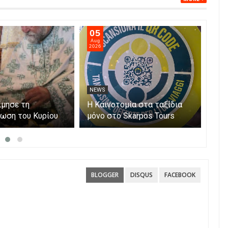
05
05
Aug
Aug
2026
202
NEWS
NE
ίμησε τη
Η Καινοτομία στα ταξίδια
Άνο
ωση του Κυρίου
μόνο στο Skarpos Tours
myA
Parga
ενι
υπο
Αίτ
BLOGGER
DISQUS
FACEBOOK