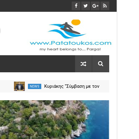
α
Κυριάκης "Σύμβαση με τον
NEWS
NEW
ση
ΕΟΠΥΥ για το Γηροκομείο
Πρέβεζας - Διασφαλίζεται η
03
χρηματοδότηση της
Nov
λειτουργίας του"
2023