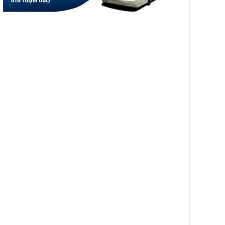
05
Aug
6
2026
WS
NEWS
ιξε η πλατφόρμα
Αυξήθηκαν τα τροχαία και οι
GRO για τις αγροτικές
νεκροί στην Ήπειρο τον
σχύσεις 2026 – Πώς
Ιούλιο – Πάνω από 5.500
βάλλεται η Ενιαία
παραβάσεις
ηση Ενίσχυσης