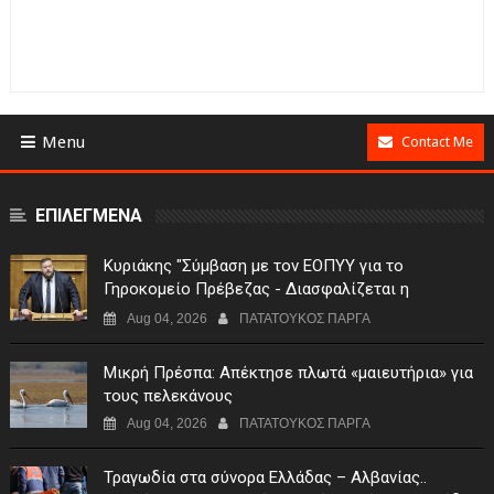
Menu
Contact Me
ΕΠΙΛΕΓΜΕΝΑ
Κυριάκης "Σύμβαση με τον ΕΟΠΥΥ για το
Γηροκομείο Πρέβεζας - Διασφαλίζεται η
χρηματοδότηση της λειτουργίας του"
Aug 04, 2026
ΠΑΤΑΤΟΥΚΟΣ ΠΑΡΓΑ
Μικρή Πρέσπα: Απέκτησε πλωτά «μαιευτήρια» για
τους πελεκάνους
Aug 04, 2026
ΠΑΤΑΤΟΥΚΟΣ ΠΑΡΓΑ
Τραγωδία στα σύνορα Ελλάδας – Αλβανίας..