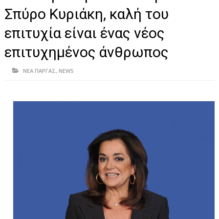
ΗΠΕΙΡΟΣ
Σπύρο Κυριάκη, καλή του
ΠΡΕΒΕΖΑ
επιτυχία είναι ένας νέος
ΑΡΤΑ
επιτυχημένος άνθρωπος
ΙΩΑΝΝΙΝΑ
ΝΕΑ ΠΑΡΓΑΣ
,
NEWS
ΘΕΣΠΡΩΤΙΑ
ΙΟΝΙΑ ΝΗΣΙΑ
ΚΑΙ ΕΛΛΑΔΑ
ΥΓΕΙΑ-ΟΜΟΡΦΙΑ
ΠΟΛΙΤΙΣΜΟΣ
ΠΕΡΙΒΑΛΛΟΝ
ΤΕΧΝΟΛΟΓΙΑ
ΔΙΕΘΝΗ