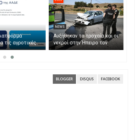
NEWS
NE
μία στα ταξίδια
Άνοιξε η πλατφόρμα
Αυξ
Skarpos Tours
myAGRO για τις αγροτικές
νεκ
ενισχύσεις 2026 – Πώς
Ιού
υποβάλλεται η Ενιαία
παρ
Αίτηση Ενίσχυσης
BLOGGER
DISQUS
FACEBOOK