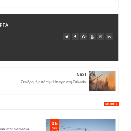
ΡΓΑ
Next
Συνδρομή από την Ήπειρο στη Σιθωνία
MORE
05
05
Aug
Aug
2026
202