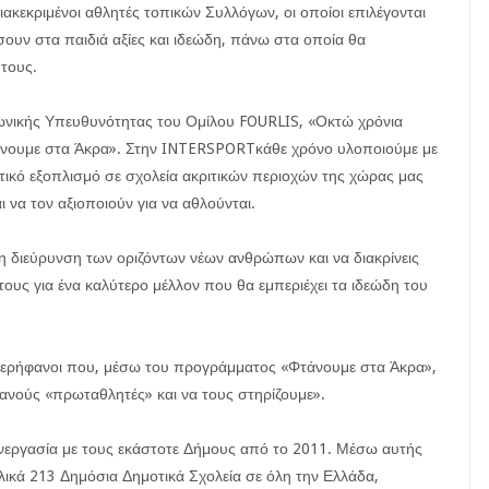
κεκριμένοι αθλητές τοπικών Συλλόγων, οι οποίοι επιλέγονται
ύσουν στα παιδιά αξίες και ιδεώδη, πάνω στα οποία θα
τους.
ωνικής Υπευθυνότητας του Ομίλου FOURLIS, «Οκτώ χρόνια
άνουμε στα Άκρα». Στην INTERSPORTκάθε χρόνο υλοποιούμε με
ικό εξοπλισμό σε σχολεία ακριτικών περιοχών της χώρας μας
 να τον αξιοποιούν για να αθλούνται.
στη διεύρυνση των οριζόντων νέων ανθρώπων και να διακρίνεις
τους για ένα καλύτερο μέλλον που θα εμπεριέχει τα ιδεώδη του
ερήφανοι που, μέσω του προγράμματος «Φτάνουμε στα Άκρα»,
ιανούς «πρωταθλητές» και να τους στηρίζουμε».
νεργασία με τους εκάστοτε Δήμους από το 2011. Μέσω αυτής
ικά 213 Δημόσια Δημοτικά Σχολεία σε όλη την Ελλάδα,