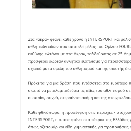
Στα «άκρα» φτάνει κάθε χρόνο η INTERSPORT και μάλιστ
αθλητικών ειδών που αποτελεί μέλος του Ομίλου FOURL
ευθύνης «Φτάνουμε στα Άκρα», ταξιδεύοντας σε 25 Δημό
προσφέρει δωρεάν αθλητικό εξοπλισμό για περισσότερο
σχετικά με τα οφέλη του αθλητισμού και της σωστής δι
Πρόκειται για μια δράση που εντάσσεται στο ευρύτερο
σκοπό να μεταλαμπαδεύσει τις αξίες του αθλητισμού σ
οι οποίοι, συχνά, στερούνται ακόμη και της στοιχειώδο
Κάθε φθινόπωρο, η προσέγγιση στις περιοχές - στόχους
INTERSPORT, η οποία φτάνει στα «άκρα» της Ελλάδας γ
όπως αξεσουάρ και είδη γυμναστικής για προπονήσεις 