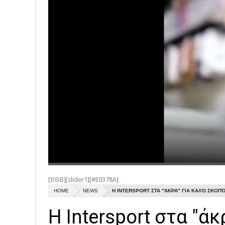
[ΒΒΒ][slider1][#E0378A]
HOME
NEWS
Η INTERSPORT ΣΤΑ "ΆΚΡΑ" ΓΙΑ ΚΑΛΌ ΣΚΟΠ
Η Intersport στα "ά