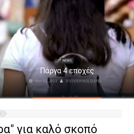
NEWS
Parga - Πάργα - Парга (Αφήγηση)
Mar 29, 2024
ΠΑΤΑΤΟΥΚΟΣ ΠΑΡΓΑ
Ό
κρα" για καλό σκοπό