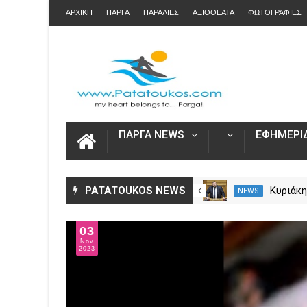
ΑΡΧΙΚΗ
ΠΑΡΓΑ
ΠΑΡΑΛΙΕΣ
ΑΞΙΟΘΕΑΤΑ
ΦΩΤΟΓΡΑΦΙΕΣ
ΠΑΡΓΑ NEWS
ΕΦΗΜΕΡΙΔ
Αυξήθηκαν τα τροχαία και οι
PATATOUKOS NEWS
Φωτιά 
NEWS
NEWS
νεκροί στην Ήπειρο τον Ιούλιο
Πρέβεζ
– Πάνω από 5.500 παραβάσεις
επίγειε
29
δυνάμει
Mar
2024