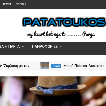
TRAVEL
SITEMAP
Α Η ΠΑΡΓΑ
ΠΛΗΡΟΦΟΡΙΕΣ
στη Νέα Σαμψούντα
Κυριάκης "Σύμβαση με τον
NEWS
ας – Στην κατάσβεση
ΕΟΠΥΥ για το Γηροκομείο
ς και εναέριες
Πρέβεζας - Διασφαλίζεται
ς
χρηματοδότηση της
λειτουργίας του"