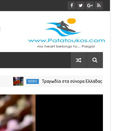
Μικρή Πρέσπα: Απέκτησε
NEWS
NEW
πλωτά «μαιευτήρια» για τους
 η
πελεκάνους
03
Nov
2023