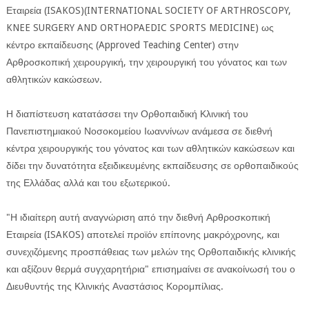
Εταιρεία (ISAKOS)(INTERNATIONAL SOCIETY OF ARTHROSCOPY,
KNEE SURGERY AND ORTHOPAEDIC SPORTS MEDICINE) ως
κέντρο εκπαίδευσης (Approved Teaching Center) στην
Αρθροσκοπική χειρουργική, την χειρουργική του γόνατος και των
αθλητικών κακώσεων.
ΕΦΗΜΕΡΙΔΑ Η ΠΑΡΓΑ
Η διαπίστευση κατατάσσει την Ορθοπαιδική Κλινική του
Πανεπιστημιακού Νοσοκομείου Ιωαννίνων ανάμεσα σε διεθνή
ΠΛΗΡΟΦΟΡΙΕΣ
κέντρα χειρουργικής του γόνατος και των αθλητικών κακώσεων και
δίδει την δυνατότητα εξειδικευμένης εκπαίδευσης σε ορθοπαιδικούς
της Ελλάδας αλλά και του εξωτερικού.
"Η ιδιαίτερη αυτή αναγνώριση από την διεθνή Αρθροσκοπική
Εταιρεία (ISAKOS) αποτελεί προϊόν επίπονης μακρόχρονης, και
συνεχιζόμενης προσπάθειας των μελών της Ορθοπαιδικής κλινικής
και αξίζουν θερμά συγχαρητήρια" επισημαίνει σε ανακοίνωσή του ο
Διευθυντής της Κλινικής Αναστάσιος Κορομπίλιας.