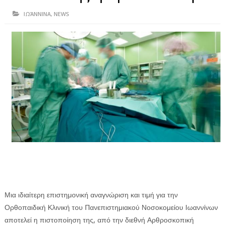
ΗΠΕΙΡΟΣ
ΙΩΆΝΝΙΝΑ
,
NEWS
ΠΡΕΒΕΖΑ
ΑΡΤΑ
ΙΩΑΝΝΙΝΑ
ΘΕΣΠΡΩΤΙΑ
ΙΟΝΙΑ ΝΗΣΙΑ
ΚΑΙ ΕΛΛΑΔΑ
ΥΓΕΙΑ-ΟΜΟΡΦΙΑ
ΠΟΛΙΤΙΣΜΟΣ
ΠΕΡΙΒΑΛΛΟΝ
Μια ιδιαίτερη επιστημονική αναγνώριση και τιμή για την
ΤΕΧΝΟΛΟΓΙΑ
Ορθοπαιδική Κλινική του Πανεπιστημιακού Νοσοκομείου Ιωαννίνων
αποτελεί η πιστοποίηση της, από την διεθνή Αρθροσκοπική
ΔΙΕΘΝΗ