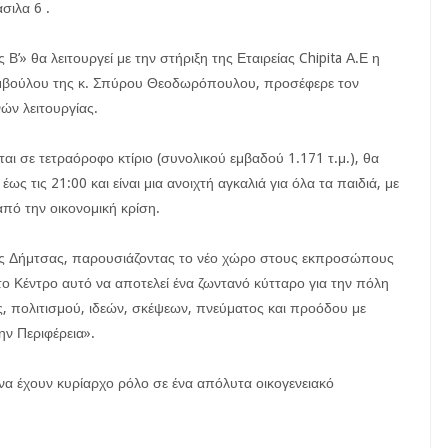
σιλα 6 .
’» θα λειτουργεί με την στήριξη της Εταιρείας Chipita Α.Ε η
υμβούλου της κ. Σπύρου Θεοδωρόπουλου, προσέφερε τον
ών λειτουργίας.
ι σε τετραόροφο κτίριο (συνολικού εμβαδού 1.171 τ.μ.), θα
ως τις 21:00 και είναι μια ανοιχτή αγκαλιά για όλα τα παιδιά, με
από την οικονομική κρίση.
ος Δήμτσας, παρουσιάζοντας το νέο χώρο στους εκπροσώπους
«το Κέντρο αυτό να αποτελεί ένα ζωντανό κύτταρο για την πόλη
ης, πολιτισμού, ιδεών, σκέψεων, πνεύματος και προόδου με
ην Περιφέρεια».
ά να έχουν κυρίαρχο ρόλο σε ένα απόλυτα οικογενειακό