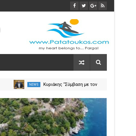
α
Κυριάκης "Σύμβαση με τον
NEWS
NEW
ση
ΕΟΠΥΥ για το Γηροκομείο
Πρέβεζας - Διασφαλίζεται η
03
χρηματοδότηση της
Nov
λειτουργίας του"
2023