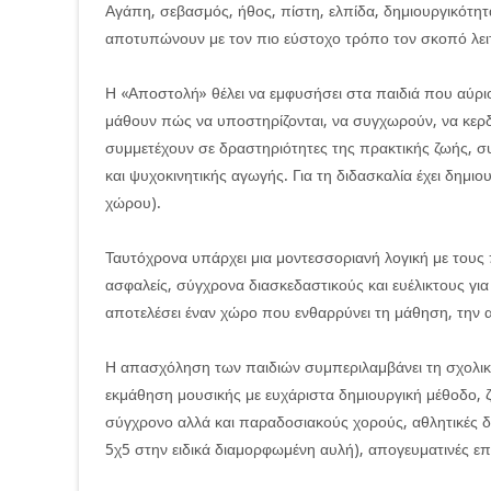
Αγάπη, σεβασμός, ήθος, πίστη, ελπίδα, δημιουργικότητα
αποτυπώνουν με τον πιο εύστοχο τρόπο τον σκοπό λει
Η «Αποστολή» θέλει να εμφυσήσει στα παιδιά που αύριο
μάθουν πώς να υποστηρίζονται, να συγχωρούν, να κερδί
συμμετέχουν σε δραστηριότητες της πρακτικής ζωής, σ
και ψυχοκινητικής αγωγής. Για τη διδασκαλία έχει δημιο
χώρου).
Ταυτόχρονα υπάρχει μια μοντεσσοριανή λογική με του
ασφαλείς, σύγχρονα διασκεδαστικούς και ευέλικτους για 
αποτελέσει έναν χώρο που ενθαρρύνει τη μάθηση, την α
Η απασχόληση των παιδιών συμπεριλαμβάνει τη σχολικ
εκμάθηση μουσικής με ευχάριστα δημιουργική μέθοδο, ζ
σύγχρονο αλλά και παραδοσιακούς χορούς, αθλητικές δ
5χ5 στην ειδικά διαμορφωμένη αυλή), απογευματινές επ