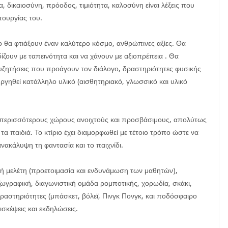
, δικαιοσύνη, πρόοδος, τιμιότητα, καλοσύνη είναι λέξεις που
τουργίας του.
 θα φτιάξουν έναν καλύτερο κόσμο, ανθρώπινες αξίες. Θα
ζουν με ταπεινότητα και να χάνουν με αξιοπρέπεια . Θα
υζητήσεις που προάγουν τον διάλογο, δραστηριότητες φυσικής
υργηθεί κατάλληλο υλικό (αισθητηριακό, γλωσσικό και υλικό
ς περισσότερους χώρους ανοιχτούς και προσβάσιμους, απολύτως
τα παιδιά. Το κτίριο έχει διαμορφωθεί με τέτοιο τρόπο ώστε να
νακάλυψη τη φαντασία και το παιχνίδι.
ή μελέτη (προετοιμασία και ενδυνάμωση των μαθητών),
ωγραφική, διαγωνιστική ομάδα ρομποτικής, χορωδία, σκάκι,
ραστηριότητες (μπάσκετ, βόλεϊ, Πινγκ Πονγκ, και ποδόσφαιρο
ισκέψεις και εκδηλώσεις.