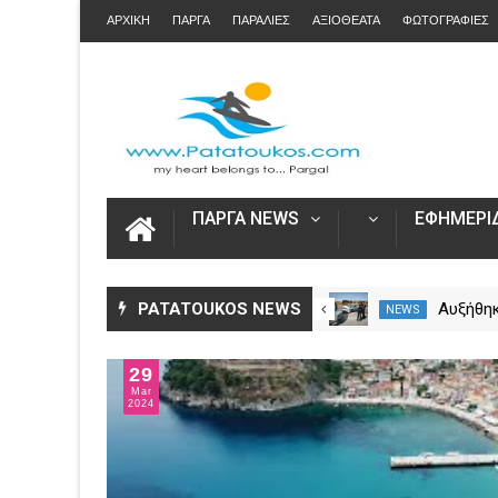
ΑΡΧΙΚΗ
ΠΑΡΓΑ
ΠΑΡΑΛΙΕΣ
ΑΞΙΟΘΕΑΤΑ
ΦΩΤΟΓΡΑΦΙΕΣ
ΠΑΡΓΑ NEWS
ΕΦΗΜΕΡΙΔ
Άνοιξε η πλατφόρμα myAGRO
PATATOUKOS NEWS
Αυξήθηκ
NEWS
NEWS
για τις αγροτικές ενισχύσεις
νεκροί 
2026 – Πώς υποβάλλεται η
– Πάνω 
29
Ενιαία Αίτηση Ενίσχυσης
Mar
2024