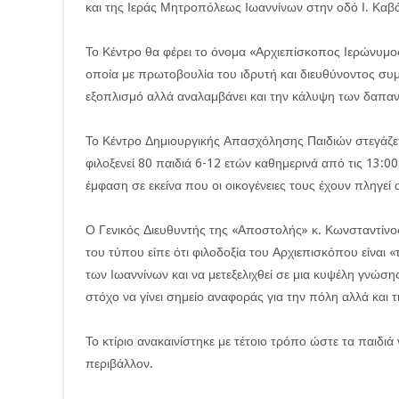
και της Ιεράς Μητροπόλεως Ιωαννίνων στην οδό Ι. Καβά
Το Κέντρο θα φέρει το όνομα «Αρχιεπίσκοπος Ιερώνυμος Β
οποία με πρωτοβουλία του ιδρυτή και διευθύνοντος σ
εξοπλισμό αλλά αναλαμβάνει και την κάλυψη των δαπαν
Το Κέντρο Δημιουργικής Απασχόλησης Παιδιών στεγάζετα
φιλοξενεί 80 παιδιά 6-12 ετών καθημερινά από τις 13:00 έ
έμφαση σε εκείνα που οι οικογένειες τους έχουν πληγεί 
Ο Γενικός Διευθυντής της «Αποστολής» κ. Κωνσταντίν
του τύπου είπε ότι φιλοδοξία του Αρχιεπισκόπου είναι 
των Ιωαννίνων και να μετεξελιχθεί σε μια κυψέλη γνώσ
στόχο να γίνει σημείο αναφοράς για την πόλη αλλά και τ
Το κτίριο ανακαινίστηκε με τέτοιο τρόπο ώστε τα παιδι
περιβάλλον.