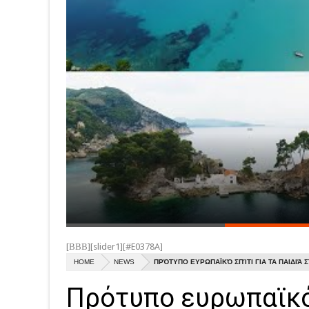
[ΒΒΒ][slider1][#E0378A]
HOME
NEWS
ΠΡΌΤΥΠΟ ΕΥΡΩΠΑΪΚΌ ΣΠΊΤΙ ΓΙΑ ΤΑ ΠΑΙΔΙΆ Σ
Πρότυπο ευρωπαϊκό 