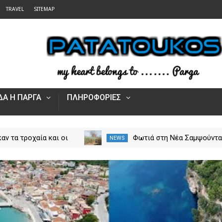
TRAVEL
SITEMAP
Α Η ΠΑΡΓΑ
ΠΛΗΡΟΦΟΡΙΕΣ
αν τα τροχαία και οι
Φωτιά στη Νέα Σαμψούντ
NEWS
στην Ήπειρο τον Ιούλιο
Πρέβεζας – Στην κατάσβε
από 5.500 παραβάσεις
επίγειες και εναέριες
δυνάμεις