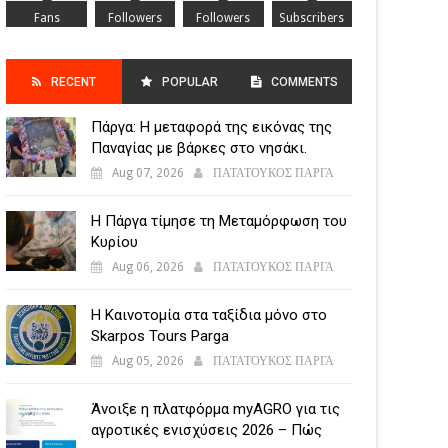
Fans
Followers
Followers
Subscribers
RECENT
POPULAR
COMMENTS
Πάργα: Η μεταφορά της εικόνας της
POSTS
Παναγίας με βάρκες στο νησάκι.
Aug 07, 2026
ΠΑΤΑΤΟΥΚΟΣ ΠΑΡΓΑ
Η Πάργα τίμησε τη Μεταμόρφωση του
Κυρίου
Aug 06, 2026
ΠΑΤΑΤΟΥΚΟΣ ΠΑΡΓΑ
Η Καινοτομία στα ταξίδια μόνο στο
Skarpos Tours Parga
Aug 05, 2026
ΠΑΤΑΤΟΥΚΟΣ ΠΑΡΓΑ
Άνοιξε η πλατφόρμα myAGRO για τις
αγροτικές ενισχύσεις 2026 – Πώς