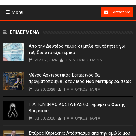
Menu
Contact Me
ΕΠΙΛΕΓΜΕΝΑ
Από την Δευτέρα τέλος οι μπλε ταυτότητες για
ταξίδια στο εξωτερικό
Aug 02, 2026
ΠΑΤΑΤΟΥΚΟΣ ΠΑΡΓΑ
Μέγας Αρχιερατικός Εσπερινός θα
πραγματοποιηθεί στον Ιερό Ναό Μεταμορφώσεως
του Σωτήρος Σταυροχωρίου στης 5 Αυγούστου
Jul 30, 2026
ΠΑΤΑΤΟΥΚΟΣ ΠΑΡΓΑ
ΓIA TON ΦIΛO KΩΣTA BAΣΣO. ..γράφει ο Φώτης
βουρεκάς
Jul 30, 2026
ΠΑΤΑΤΟΥΚΟΣ ΠΑΡΓΑ
Σπύρος Κυριάκης: Απόσπασμα απο την ομιλία μου