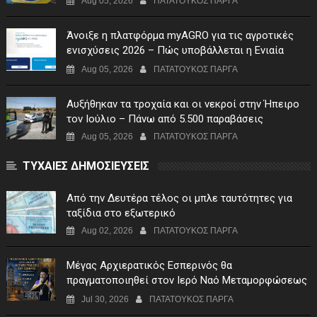
Aug 05, 2026
ΠΑΤΑΤΟΥΚΟΣ ΠΑΡΓΑ
Άνοιξε η πλατφόρμα myAGRO για τις αγροτικές
ενισχύσεις 2026 – Πώς υποβάλλεται η Ενιαία
Αίτηση Ενίσχυσης
Aug 05, 2026
ΠΑΤΑΤΟΥΚΟΣ ΠΑΡΓΑ
Αυξήθηκαν τα τροχαία και οι νεκροί στην Ήπειρο
τον Ιούλιο – Πάνω από 5.500 παραβάσεις
Aug 05, 2026
ΠΑΤΑΤΟΥΚΟΣ ΠΑΡΓΑ
ΤΥΧΑΙΕΣ ΔΗΜΟΣΙΕΥΣΕΙΣ
Από την Δευτέρα τέλος οι μπλε ταυτότητες για
ταξίδια στο εξωτερικό
Aug 02, 2026
ΠΑΤΑΤΟΥΚΟΣ ΠΑΡΓΑ
Μέγας Αρχιερατικός Εσπερινός θα
πραγματοποιηθεί στον Ιερό Ναό Μεταμορφώσεως
του Σωτήρος Σταυροχωρίου στης 5 Αυγούστου
Jul 30, 2026
ΠΑΤΑΤΟΥΚΟΣ ΠΑΡΓΑ