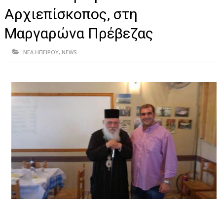
ΗΠΕΙΡΟΣ
Αρχιεπίσκοπος, στη
ΠΡΕΒΕΖΑ
Μαργαρώνα Πρέβεζας
ΑΡΤΑ
ΝΕΑ ΗΠΕΙΡΟΥ
,
NEWS
ΙΩΑΝΝΙΝΑ
ΘΕΣΠΡΩΤΙΑ
ΙΟΝΙΑ ΝΗΣΙΑ
ΚΑΙ ΕΛΛΑΔΑ
ΥΓΕΙΑ-ΟΜΟΡΦΙΑ
ΠΟΛΙΤΙΣΜΟΣ
ΠΕΡΙΒΑΛΛΟΝ
ΤΕΧΝΟΛΟΓΙΑ
ΔΙΕΘΝΗ