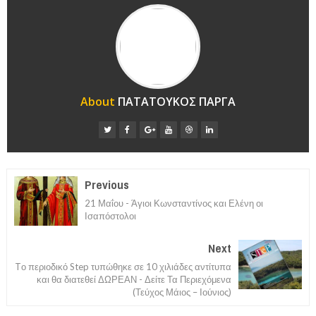
About
ΠΑΤΑΤΟΥΚΟΣ ΠΑΡΓΑ
Previous
21 Μαΐου - Άγιοι Κωνσταντίνος και Ελένη οι
Ισαπόστολοι
Next
Tο περιοδικό Step τυπώθηκε σε 10 χιλιάδες αντίτυπα
και θα διατεθεί ΔΩΡΕΑΝ - Δείτε Τα Περιεχόμενα
(Τεύχος Μάιος – Ιούνιος)