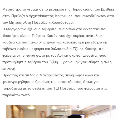
Με λιτό τρόπο γευμάτισε το μεσημέρι της Παρασκευής που βρέθηκε
στην Πρέβεζα ο Αρχιεπίσκοπος Ιερώνυμος, που συνοδεύονταν από
τον Μητροπολίτη Πρέβεζας κ.Χρυσόστομο.
Η Μαργαρώνα έχει δύο ταβέρνες. Μία δίπλα στο εκκλησάκι που
ιδιοκτήτης είναι ο Τούρκος Χασάν που έχει κυρίως ανατολίτικη
ΕΦΗΜΕΡΙΔΑ Η ΠΑΡΓΑ
κουζίνα και πιο πάνω στις εργατικές κατοικίες έχει μια εξαιρετική
ταβέρνα κυρίως με ψάρια και θαλασσινά ο Τζίμης Κόκκης, που
ΠΛΗΡΟΦΟΡΙΕΣ
φαίνεται στην πάνω φωτό με τον Αρχιεπίσκοπο. Εννοείται πως
προτιμήθηκε η ταβέρνα του Τζίμη… για να μην γίνει είδηση η άλλη
επιλογή.
Προσιτός και απλός ο Μακαριώτατος συνομίλησε αλλά και
φωτογραφήθηκε με θαμώνες του καταστήματος, όπως για
παράδειγμα με τα στελέχη του ΤΕΙ Πρέβεζας που φαίνονται στις
παρακάτω φωτό.