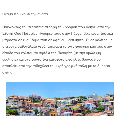
Θέαμα που κόβει την ανάσα
Παίρνοντας την τελευταία στροφή του δρόµου που οδηγεί από την
Εθνική Οδό Πρέβεζας-Ηγουµενίτσας στην Πάργα, βρίσκεσαι ξαφνικά
µπροστά σε ένα θέαµα που σε αφήνει… έκπληκτο. Ένας κόλπος µε
υπέροχα βαθυγάλαζα νερά, απέναντι το εντυπωσιακό κάστρο, στην
είσοδο του κόλπου το νησάκι της Παναγίας (µε την οµώνυµη
εκκλησία) και στο φόντο ένα κατάφυτο από ελιές βουνό, που
αποκλείει από την ενδοχώρα τη µικρή γραφική πόλη µε τα όµορφα
σπίτια.