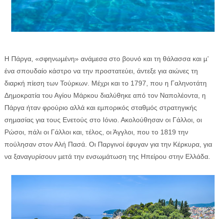
Η Πάργα, «σφηνωµένη» ανάµεσα στο βουνό και τη θάλασσα και µ’
ένα σπουδαίο κάστρο να την προστατεύει, άντεξε για αιώνες τη
διαρκή πίεση των Τούρκων. Μέχρι και το 1797, που η Γαληνοτάτη
Δηµοκρατία του Αγίου Μάρκου διαλύθηκε από τον Ναπολέοντα, η
Πάργα ήταν φρούριο αλλά και εµπορικός σταθµός στρατηγικής
σηµασίας για τους Ενετούς στο Ιόνιο. Ακολούθησαν οι Γάλλοι, οι
Ρώσοι, πάλι οι Γάλλοι και, τέλος, οι Άγγλοι, που το 1819 την
πούλησαν στον Αλή Πασά. Οι Παργινοί έφυγαν για την Κέρκυρα, για
να ξαναγυρίσουν µετά την ενσωµάτωση της Ηπείρου στην Ελλάδα.