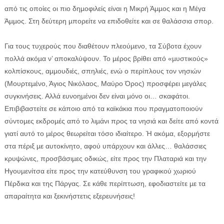
από τις οποίες οι πιο δηµοφιλείς είναι η Μικρή Άµµος και η Μέγα
Άµµος. Στη δεύτερη µπορείτε να επιδοθείτε και σε θαλάσσια σπορ.
Για τους τυχερούς που διαθέτουν πλεούµενο, τα Σύβοτα έχουν
πολλά ακόµα ν’ αποκαλύψουν. Το µέρος βρίθει από «µυστικούς»
κολπίσκους, αµµουδιές, σπηλιές, ενώ ο περίπλους τον νησιών
(Μουρτεµένο, Άγιος Νικόλαος, Μαύρο Όρος) προσφέρει µεγάλες
συγκινήσεις. Αλλά ευνοηµένοι δεν είναι µόνο οι… σκαφάτοι.
Επιβιβαστείτε σε κάποιο από τα καϊκάκια που πραγµατοποιούν
σύντοµες εκδροµές από το λιµάνι προς τα νησιά και δείτε από κοντά
γιατί αυτό το µέρος θεωρείται τόσο ιδιαίτερο. Ή ακόµα, εξορµήστε
στα πέριξ µε αυτοκίνητο, αφού υπάρχουν και άλλες… θαλάσσιες
κρυψώνες, προσβάσιµες οδικώς, είτε προς την Πλαταριά και την
Ηγουµενίτσα είτε προς την κατεύθυνση του γραφικού χωριού
Πέρδικα και της Πάργας. Σε κάθε περίπτωση, εφοδιαστείτε µε τα
απαραίτητα και ξεκινήστετις εξερευνήσεις!