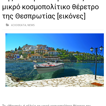
ΗΠΕΙΡΟΣ
μικρό κοσμοπολίτικο θέρετρο
ΠΡΕΒΕΖΑ
της Θεσπρωτίας [εικόνες]
ΑΡΤΑ
ΑΞΙΟΘΕΑΤΑ
,
NEWS
ΙΩΑΝΝΙΝΑ
ΘΕΣΠΡΩΤΙΑ
ΙΟΝΙΑ ΝΗΣΙΑ
ΚΑΙ ΕΛΛΑΔΑ
ΥΓΕΙΑ-ΟΜΟΡΦΙΑ
ΠΟΛΙΤΙΣΜΟΣ
ΠΕΡΙΒΑΛΛΟΝ
ΤΕΧΝΟΛΟΓΙΑ
ΔΙΕΘΝΗ
Το «Μονακό» ή αλλιώς το μικρό κοσμοπολίτικο θέρετρο της