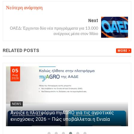
Νεότερη ανάρτηση
Next
ΟΑΕΔ: Έρχονται δύο νέα προγράμματα για 13.000
ανέργους μέσα στον Μάιο
RELATED POSTS
MORE
05
Aug
2026
NEWS
Η Καινοτομία στα ταξίδια μόνο στο Skarpos Tours
Parga