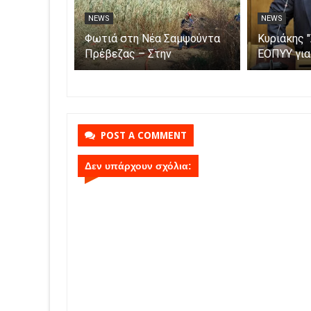
NEWS
NEWS
ρμα
Αυξήθηκαν τα τροχαία και οι
Φωτιά στη
αγροτικές
νεκροί στην Ήπειρο τον
Πρέβεζας 
 – Πώς
Ιούλιο – Πάνω από 5.500
κατάσβεση
ιαία
παραβάσεις
εναέριες 
ς
POST A COMMENT
Δεν υπάρχουν σχόλια: