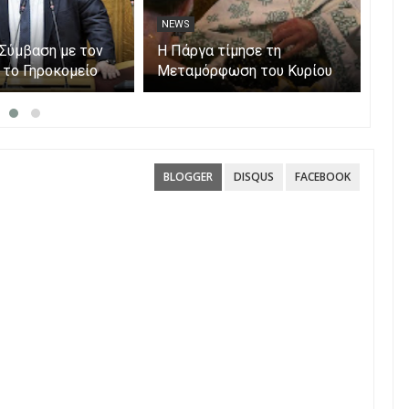
NEWS
NE
 Νέα Σαμψούντα
Κυριάκης "Σύμβαση με τον
Η Π
– Στην
ΕΟΠΥΥ για το Γηροκομείο
Μετ
 επίγειες και
Πρέβεζας - Διασφαλίζεται η
δυνάμεις
χρηματοδότηση της
λειτουργίας του"
BLOGGER
DISQUS
FACEBOOK