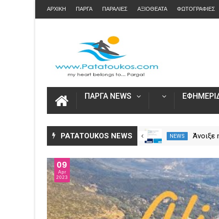
ΑΡΧΙΚΗ
ΠΑΡΓΑ
ΠΑΡΑΛΙΕΣ
ΑΞΙΟΘΕΑΤΑ
ΦΩΤΟΓΡΑΦΙΕΣ
ΠΑΡΓΑ NEWS
ΕΦΗΜΕΡΙΔ
Η Πάργα τίμησε τη
PATATOUKOS NEWS
Η Καινο
NEWS
NEWS
Μεταμόρφωση του Κυρίου
στο Ska
30
Jul
2023