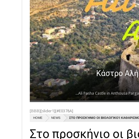
[ΒΒΒ][slider1][#E0378A]
HOME
NEWS
ΣΤΟ ΠΡΟΣΚΉΝΙΟ ΟΙ ΒΙΟΛΟΓΙΚΟΊ ΚΑΘΑΡΙΣΜ
Στο προσκήνιο οι β