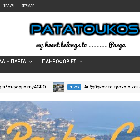
TRAVEL
SITEMAP
Α Η ΠΑΡΓΑ
ΠΛΗΡΟΦΟΡΙΕΣ
τομία στα ταξίδια μόνο
Άνοιξε η πλατφόρμα myA
NEWS
rpos Tours Parga
για τις αγροτικές ενισχύσ
2026 – Πώς υποβάλλεται 
Ενιαία Αίτηση Ενίσχυσης