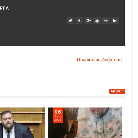
ΡΓΑ
Παλαιότερη Ανάρτηση
MORE
04
06
Aug
Aug
2026
202