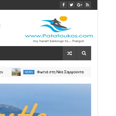
GRO
Αυξήθηκαν τα τροχαία και οι
NEWS
NEW
εις
νεκροί στην Ήπειρο τον Ιούλιο
η
– Πάνω από 5.500 παραβάσεις
09
Apr
2023