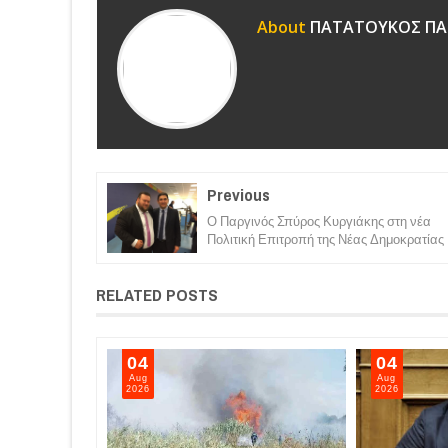
About
ΠΑΤΑΤΟΥΚΟΣ ΠΑ
Previous
Ο Παργινός Σπύρος Κυργιάκης στη νέα
Πολιτική Επιτροπή της Νέας Δημοκρατίας
RELATED POSTS
05
04
Aug
Aug
2026
2026