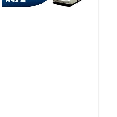
WS
NEWS
άργα τίμησε τη
Η Καινοτομία στα ταξίδια
αμόρφωση του Κυρίου
μόνο στο Skarpos Tours
Parga