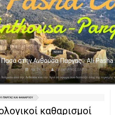
NEWS
A colorful bouquet called Parga
Jul 30, 2023
ΠΑΤΑΤΟΥΚΟΣ ΠΑΡΓΑ
ΟΊ ΠΆΡΓΑΣ ΚΑΙ ΦΑΝΑΡΊΟΥ
ιολογικοί καθαρισμοί