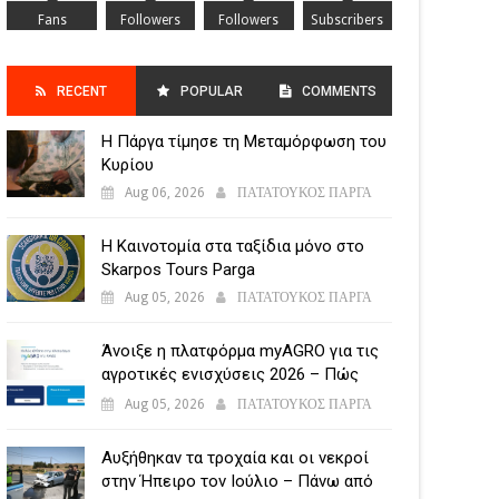
Fans
Followers
Followers
Subscribers
RECENT
POPULAR
COMMENTS
Η Πάργα τίμησε τη Μεταμόρφωση του
POSTS
Κυρίου
Aug 06, 2026
ΠΑΤΑΤΟΥΚΟΣ ΠΑΡΓΑ
Η Καινοτομία στα ταξίδια μόνο στο
Skarpos Tours Parga
Aug 05, 2026
ΠΑΤΑΤΟΥΚΟΣ ΠΑΡΓΑ
Άνοιξε η πλατφόρμα myAGRO για τις
αγροτικές ενισχύσεις 2026 – Πώς
υποβάλλεται η Ενιαία Αίτηση
Aug 05, 2026
ΠΑΤΑΤΟΥΚΟΣ ΠΑΡΓΑ
Ενίσχυσης
Αυξήθηκαν τα τροχαία και οι νεκροί
στην Ήπειρο τον Ιούλιο – Πάνω από