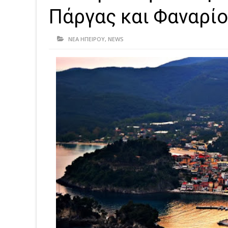
Πάργας και Φαναρί
ΝΕΑ ΗΠΕΙΡΟΥ
,
NEWS