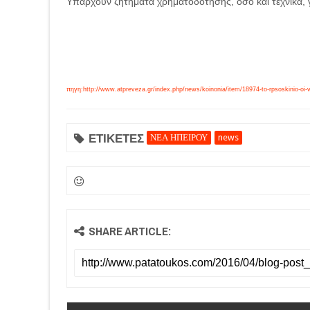
Υπάρχουν ζητήματα χρηματοδότησης, όσο και τεχνικά, 
πηγη:http://www.atpreveza.gr/index.php/news/koinonia/item/18974-to-rpsoskinio-oi-vi
ΕΤΙΚΕΤΕΣ
ΝΕΑ ΗΠΕΙΡΟΥ
news
SHARE ARTICLE: