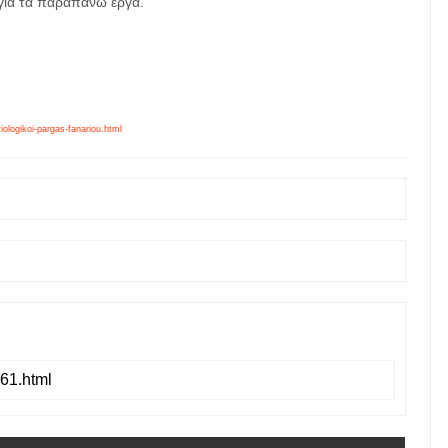
για τα παραπάνω έργα.
ologikoi-pargas-fanariou.html