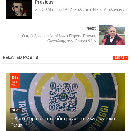
Previous
Στις 30 Μαρτίου 1952 εκτελείται ο Νίκος Μπελογιάννης
Next
Ο πρόεδρος του Απόλλωνα Πάργας Γιάννης
Κλοτσώνης στον Prisma 91,6
RELATED POSTS
MORE
06
Aug
2026
NEWS
Η Πάργα τίμησε τη Μεταμόρφωση του Κυρίου