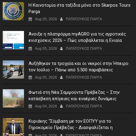
Η Καινοτομία στα ταξίδια μόνο στο Skarpos Tours
Parga
Aug 05, 2026
ΠΑΤΑΤΟΥΚΟΣ ΠΑΡΓΑ
Άνοιξε η πλατφόρμα myAGRO για τις αγροτικές
ενισχύσεις 2026 – Πώς υποβάλλεται η Ενιαία
Αίτηση Ενίσχυσης
Aug 05, 2026
ΠΑΤΑΤΟΥΚΟΣ ΠΑΡΓΑ
Αυξήθηκαν τα τροχαία και οι νεκροί στην Ήπειρο
τον Ιούλιο – Πάνω από 5.500 παραβάσεις
Aug 05, 2026
ΠΑΤΑΤΟΥΚΟΣ ΠΑΡΓΑ
Φωτιά στη Νέα Σαμψούντα Πρέβεζας – Στην
κατάσβεση επίγειες και εναέριες δυνάμεις
Aug 04, 2026
ΠΑΤΑΤΟΥΚΟΣ ΠΑΡΓΑ
Κυριάκης "Σύμβαση με τον ΕΟΠΥΥ για το
Γηροκομείο Πρέβεζας - Διασφαλίζεται η
χρηματοδότηση της λειτουργίας του"
Aug 04, 2026
ΠΑΤΑΤΟΥΚΟΣ ΠΑΡΓΑ