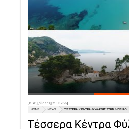
[ΒΒΒ][slider1][#E0378A]
HOME
NEWS
ΤΈΣΣΕΡΑ ΚΈΝΤΡΑ ΦΎΛΑΞΗΣ ΣΤΗΝ ΉΠΕΙΡΟ..
Τέσσερα Κέντρα Φύλ