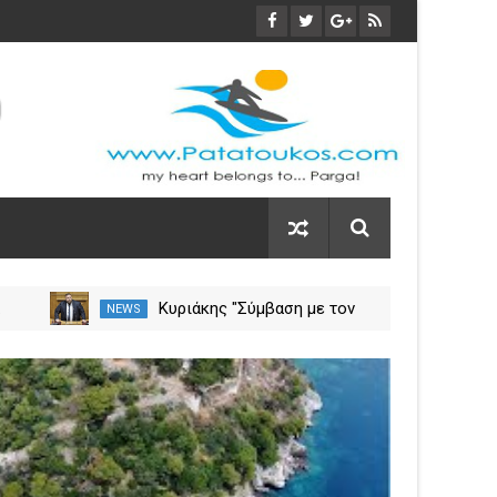
α
Κυριάκης "Σύμβαση με τον
NEWS
NEW
ση
ΕΟΠΥΥ για το Γηροκομείο
Πρέβεζας - Διασφαλίζεται η
03
χρηματοδότηση της
Nov
λειτουργίας του"
2023