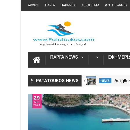
ΑΡΧΙΚΗ
ΠΑΡΓΑ
ΠΑΡΑΛΙΕΣ
ΑΞΙΟΘΕΑΤΑ
ΦΩΤΟΓΡΑΦΙΕΣ
ΠΑΡΓΑ NEWS
ΕΦΗΜΕΡΙΔ
Άνοιξε η πλατφόρμα myAGRO
PATATOUKOS NEWS
Αυξήθηκ
NEWS
NEWS
για τις αγροτικές ενισχύσεις
νεκροί 
2026 – Πώς υποβάλλεται η
– Πάνω 
29
Ενιαία Αίτηση Ενίσχυσης
Mar
2024