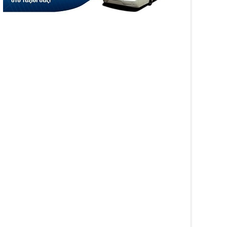
05
Aug
6
2026
WS
NEWS
ιξε η πλατφόρμα
Αυξήθηκαν τα τροχαία και οι
GRO για τις αγροτικές
νεκροί στην Ήπειρο τον
σχύσεις 2026 – Πώς
Ιούλιο – Πάνω από 5.500
βάλλεται η Ενιαία
παραβάσεις
ηση Ενίσχυσης