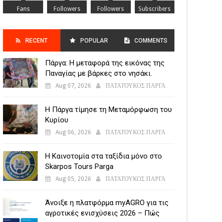
Fans
Followers
Followers
Subscribers
RECENT
POPULAR
COMMENTS
Πάργα: Η μεταφορά της εικόνας της
POSTS
Παναγίας με βάρκες στο νησάκι.
Aug 07, 2026
ΠΑΤΑΤΟΥΚΟΣ ΠΑΡΓΑ
Η Πάργα τίμησε τη Μεταμόρφωση του
Κυρίου
Aug 06, 2026
ΠΑΤΑΤΟΥΚΟΣ ΠΑΡΓΑ
Η Καινοτομία στα ταξίδια μόνο στο
Skarpos Tours Parga
Aug 05, 2026
ΠΑΤΑΤΟΥΚΟΣ ΠΑΡΓΑ
Άνοιξε η πλατφόρμα myAGRO για τις
αγροτικές ενισχύσεις 2026 – Πώς