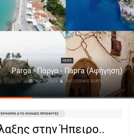
NEWS
Parga - Πάργα - Парга (Αφήγηση)
Mar 29, 2024
ΠΑΤΑΤΟΥΚΟΣ ΠΑΡΓΑ
 ΈΡΧΟΝΤΑΙ ΔΎΟ ΧΙΛΙΆΔΕΣ ΠΡΌΣΦΥΓΕΣ
αξης στην Ήπειρο..