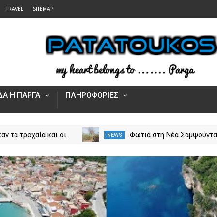
TRAVEL
SITEMAP
Α Η ΠΑΡΓΑ
ΠΛΗΡΟΦΟΡΙΕΣ
αν τα τροχαία και οι
Φωτιά στη Νέα Σαμψούντ
NEWS
στην Ήπειρο τον Ιούλιο
Πρέβεζας – Στην κατάσβε
από 5.500 παραβάσεις
επίγειες και εναέριες
δυνάμεις