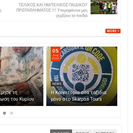
ΤΕΛΙΚΟΣ ΚΑΙ ΗΜΙΤΕΛΙΚΟΣ ΠΑΙΔΙΚΟΥ
ς
ΠΡΩΤΑΘΛΗΜΑΤΟΣ !!! Υπερηφάνεια μας
γεμίζουν τα παιδιά
MORE
05
05
Aug
Aug
2026
202
NEWS
NE
ίμησε τη
Η Καινοτομία στα ταξίδια
Άνο
ωση του Κυρίου
μόνο στο Skarpos Tours
myA
Parga
ενι
υπο
Αίτ