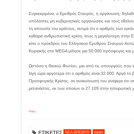
Συγκεκριμένα, ο Ερυθρός Σταυρός, η οργάνωση, δηλαδή,
υπόλοιπες μη κυβερνητικές οργανώσεις και τους εθελο
τη απουσία του κράτους, εκτιμά ότι ο αριθμός των εγκ
καθαρά ανθρωπιστική κρίση, ίσως η μεγαλύτερη στην Ευ
είπε ο πρόεδρος του Ελληνικού Ερυθρού Σταυρού Αντών
Κυριακής στο MEGA μίλησε για 50.000 πρόσφυγες και μ
Ωστόσο η Θεανώ Φωτίου, μια από τις υπουργούς που είν
λίγη ώρα αργότερα ότι ο αριθμός είναι 32.000. Αργά το
Προσφυγικής Κρίσης, σε ανακοίνωσή του ανέφερε ότι σ
μετανάστες, εκ των οποίων οι 27.109 στην ηπειρωτική 
πηγη:
ΕΤΙΚΕΤΕΣ
ΝΕΑ ΗΠΕΙΡΟΥ
news