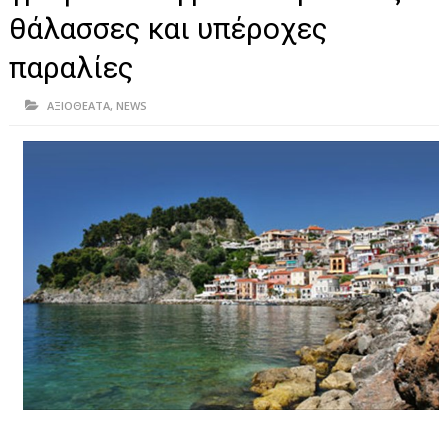
ΗΠΕΙΡΟΣ
θάλασσες και υπέροχες
ΠΡΕΒΕΖΑ
παραλίες
ΑΡΤΑ
ΑΞΙΟΘΕΑΤΑ
,
NEWS
ΙΩΑΝΝΙΝΑ
ΘΕΣΠΡΩΤΙΑ
ΙΟΝΙΑ ΝΗΣΙΑ
ΚΑΙ ΕΛΛΑΔΑ
ΥΓΕΙΑ-ΟΜΟΡΦΙΑ
ΠΟΛΙΤΙΣΜΟΣ
ΠΕΡΙΒΑΛΛΟΝ
ΤΕΧΝΟΛΟΓΙΑ
ΔΙΕΘΝΗ