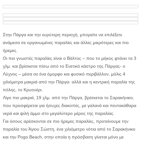
Στην Πάργα και την ευρύτερη περιοχή, μπορείτε να επιλέξετε
ανάμεσα σε οργανωμένες παραλίες και άλλες μικρότερες και πιο
ήρεμες.
Οι πιο γνωστές παραλίες είναι ο Βάλτος – που το μήκος φτάνει τα 3
χλμ. και βρίσκεται πίσω από το Ενετικό κάστρο της Πάργας- ο
Λύχνος – μέσα σε ένα όμορφο και φυσικό περιβάλλον, μόλις 4
χιλιόμετρα μακριά από την Πάργα- αλλά και η κεντρική παραλία της
πόλης, το Κρυονέρι.
Λίγο πιο μακριά, 19 χλμ. από την Πάργα, βρίσκεται το Σαρακήνικο,
που προσφέρεται για ήσυχες διακοπές, με γαλανά και πεντακάθαρα
νερά και ψιλή άμμο στο μεγαλύτερο μέρος της παραλίας.
Για όσους αρέσκονται σε πιο ήρεμες παραλίες, προτείνουμε την
παραλία του Άγιου Σώστη, ένα χιλιόμετρο νότια από το Σαρακήνικο
και την Pogo Beach, στην οποία η πρόσβαση γίνεται μόνο με