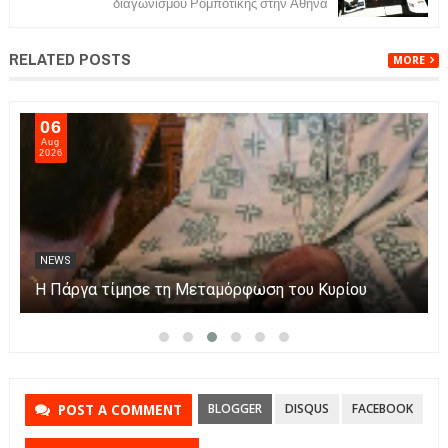
διαγωνισμού Ρομποτικής στην Αθήνα
RELATED POSTS
MORE
07
Aug
2026
NEWS
Πάργα: Η μεταφορά της εικόνας της Παναγίας με
βάρκες στο νησάκι.
BLOGGER
DISQUS
FACEBOOK
POST A COMMENT