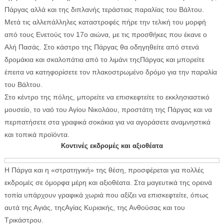
Πάργας αλλά και της διπλανής τεράστιας παραλίας του Βάλτου.
Μετά τις αλλεπάλληλες καταστροφές πήρε την τελική του μορφή
από τους Ενετούς τον 17ο αιώνα, με τις προσθήκες που έκανε ο
Αλή Πασάς. Στο κάστρο της Πάργας θα οδηγηθείτε από στενά
δρομάκια και σκαλοπάτια από το λιμάνι τηςΠάργας και μπορείτε
έπειτα να κατηφορίσετε τον πλακοστρωμένο δρόμο για την παραλία
του Βάλτου.
Στο κέντρο της πόλης, μπορείτε να επισκεφτείτε το εκκλησιαστικό
μουσείο, το ναό του Αγίου Νικολάου, προστάτη της Πάργας και να
περπατήσετε στα γραφικά σοκάκια για να αγοράσετε αναμνηστικά
και τοπικά προϊόντα.
Κοντινές εκδρομές και αξιοθέατα
Η Πάργα και η «στρατηγική» της θέση, προσφέρεται για πολλές
εκδρομές σε όμορφα μέρη και αξιοθέατα. Στα μαγευτικά της ορεινά
τοπία υπάρχουν γραφικά χωριά που αξίζει να επισκεφτείτε, όπως
αυτά της Αγιάς, τηςΑγίας Κυριακής, της Ανθούσας και του
Τρικάστρου.