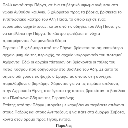
Πολύ κοντά στην Πάργα, σε ένα επιβλητικό ύψωμα ανάμεσα στα
χωριά Ανθούσα και Αγιά, 5 χιλιόμετρα προς τα βόρεια, βρίσκεται το
εντυπωσιακό κάστρο του Αλή Πασά, το οποίο έχτισε ένας
ευρωπαίος αρχιτέκτονας, κάτω από τις οδηγίες του Αλή Πασά, για
να επιβλέπει την Πάργα. Το κάστρο φωτίζεται τη νύχτα
προσφέροντας ένα μοναδικό θέαμα.
Περίπου 15 χιλιόμετρα από την Πάργα, βρίσκεται το σημαντικότερο
αρχαίο μνημείο της περιοχής, το αρχαίο νεκρομαντείο του ποταμού
Αχέροντα. Εδώ οι αρχαίοι πίστευαν ότι βρίσκονται οι πύλες του
Κάτω Κόσμου που οδηγούσαν στο βασίλειο του Άδη. Σε αυτό το
σημείο οδηγούσε τις ψυχές ο Ερμής, τις οποίες στη συνέχεια
παραλάμβανε ο βαρκάρης-Χάροντας για να τις περάσει απέναντι,
στην Αχερουσία Λίμνη, στα έγκατα της οποίας βρισκόταν το βασίλειο
του Πλούτωνα-Άδη και της Περσεφόνης.
Επίσης από την Πάργα μπορείτε με καραβάκι να περάσετε απέναντι
στους Παξούς και στους Αντίπαξους ή να πάτε στα όμορφα Σύβοτα,
κοντά στον δρόμο προς Ηγουμενίτσα.
Παραλίες