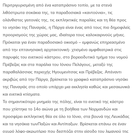
Περιτριγυρισμένη από ένα καταπράσινο τοπίο, με τα στενά
λιθόστρωτα σοκάκια της, τα παραδοσιακά «καντούνια», τις
ολάνθιστες γειτονιές της, τις εκπληκτικές παραλίες και τη θέα προς
το νησάκι της Παναγιάς, η Πάργα είναι ένας από τους πιο δημοφιλείς
προορισμούς της χώρας μας, ιδιαίτερα τους καλοκαιρινούς μήνες.
Πρόκειται για έναν παραδοσιακό οικισμό – εμφανώς επηρεασμένο
ΕΦΗΜΕΡΙΔΑ Η ΠΑΡΓΑ
από την επτανησιακή αρχιτεκτονική- χτισμένο αμφιθεατρικά στις
παρυφές του ενετικού κάστρου, στο βορειοδυτικό τμήμα του νομού
ΠΛΗΡΟΦΟΡΙΕΣ
Πρέβεζας και στα παράλια του Ιόνιου Πελάγους, μεταξύ της
παραθαλάσσιας περιοχής Ηγουμενίτσας και Πρέβεζας. Απέναντι
ακριβώς από την Πάργα, βρίσκεται το γραφικό καταπράσινο νησάκι
της Παναγιάς στο οποίο υπάρχει μια εκκλησία καθώς και μεσαιωνικά
και ενετικά κτίσματα.
Το σημαντικότερο μνημείο της πόλης, είναι το ενετικό της κάστρο
που χτίστηκε το 14ο αιώνα με τη βοήθεια των Νορμανδών και
προσφέρει εκπληκτική θέα σε όλο το Ιόνιο, στα βουνά της Λευκάδας
και τα νησάκια τωνΠαξών και Αντίπαξων. Βρίσκεται επάνω σε έναν
οχυρό λόφο-ακρωτήριο που δεσπόζει στην είσοδο του λιμανιού της