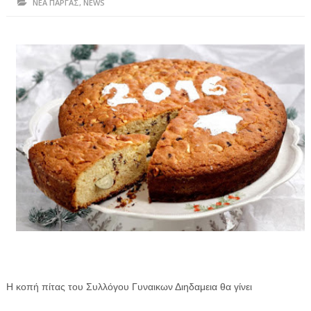
ΝΕΑ ΠΑΡΓΑΣ
,
NEWS
ΗΠΕΙΡΟΣ
ΠΡΕΒΕΖΑ
ΑΡΤΑ
ΙΩΑΝΝΙΝΑ
ΘΕΣΠΡΩΤΙΑ
ΙΟΝΙΑ ΝΗΣΙΑ
ΚΑΙ ΕΛΛΑΔΑ
ΥΓΕΙΑ-ΟΜΟΡΦΙΑ
ΠΟΛΙΤΙΣΜΟΣ
ΠΕΡΙΒΑΛΛΟΝ
ΤΕΧΝΟΛΟΓΙΑ
Η κοπή πίτας του Συλλόγου Γυναικων Διηδαμεια θα γίνει
ΔΙΕΘΝΗ