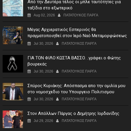
Από την Δευτέρα τέλος οι μπλε ταυτότητες για
ταξίδια στο εξωτερικό
Aug 02, 2026
ΠΑΤΑΤΟΥΚΟΣ ΠΑΡΓΑ
Μέγας Αρχιερατικός Εσπερινός θα
πραγματοποιηθεί στον Ιερό Ναό Μεταμορφώσεως
του Σωτήρος Σταυροχωρίου στης 5 Αυγούστου
Jul 30, 2026
ΠΑΤΑΤΟΥΚΟΣ ΠΑΡΓΑ
ΓIA TON ΦIΛO KΩΣTA BAΣΣO. ..γράφει ο Φώτης
βουρεκάς
Jul 30, 2026
ΠΑΤΑΤΟΥΚΟΣ ΠΑΡΓΑ
Σπύρος Κυριάκης: Απόσπασμα απο την ομιλία μου
στο νομοσχεδιο του Υπουργειο Πολιτισμου
Jul 30, 2026
ΠΑΤΑΤΟΥΚΟΣ ΠΑΡΓΑ
Στον Απόλλων Πάργας ο Δημήτρης Ιορδανίδης
Jul 29, 2026
ΠΑΤΑΤΟΥΚΟΣ ΠΑΡΓΑ