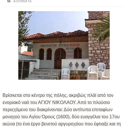
ΑΞΙΟΘΕΑΤΑ
ΗΠΕΙΡΟΣ
ΠΡΕΒΕΖΑ
ΑΡΤΑ
ΙΩΑΝΝΙΝΑ
ΘΕΣΠΡΩΤΙΑ
ΙΟΝΙΑ ΝΗΣΙΑ
ΚΑΙ ΕΛΛΑΔΑ
ΥΓΕΙΑ-ΟΜΟΡΦΙΑ
Βρίσκεται στο κέντρο της πόλης, ακριβώς πλάϊ από τον
ΠΟΛΙΤΙΣΜΟΣ
ενοριακό ναό του ΑΓΙΟΥ ΝΙΚΟΛΑΟΥ. Από το πλούσιο
ΠΕΡΙΒΑΛΛΟΝ
περιεχόμενο του διακρίνονται: Δύο αντίτυπα επιταφίων
μοναχού του Αγίου Όρους (1600), δύο ευαγγέλια του 17ου
ΤΕΧΝΟΛΟΓΙΑ
αιώνα (το ένα έργο βενετού αργυροχόου που έφτιαξε και τη
ΔΙΕΘΝΗ