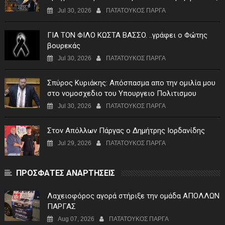
του Σωτήρος Σταυροχωρίου στης 5 Αυγούστου
Jul 30, 2026
ΠΑΤΑΤΟΥΚΟΣ ΠΑΡΓΑ
ΓIA TON ΦIΛO KΩΣTA BAΣΣO. ..γράφει ο Φώτης
βουρεκάς
Jul 30, 2026
ΠΑΤΑΤΟΥΚΟΣ ΠΑΡΓΑ
Σπύρος Κυριάκης: Απόσπασμα απο την ομιλία μου
στο νομοσχεδιο του Υπουργειο Πολιτισμου
Jul 30, 2026
ΠΑΤΑΤΟΥΚΟΣ ΠΑΡΓΑ
Στον Απόλλων Πάργας ο Δημήτρης Ιορδανίδης
Jul 29, 2026
ΠΑΤΑΤΟΥΚΟΣ ΠΑΡΓΑ
ΠΡΟΣΦΑΤΕΣ ΑΝΑΡΤΗΣΕΙΣ
Λαχειοφόρος αγορά στήριξε την ομάδα ΑΠΟΛΛΩΝ
ΠΑΡΓΑΣ
Aug 07, 2026
ΠΑΤΑΤΟΥΚΟΣ ΠΑΡΓΑ